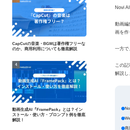
Nov
動画編
画を作
CapCutの音楽・BGMは著作権フリーな
一方で
のか、商用利用についても徹底解説
この記
解説し
N
動画生成AI『FramePack』とは？イン
ストール・使い方・プロンプト例を徹底
W
解説！
商