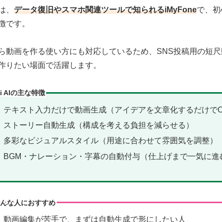
は、
データ復旧やスマホ関連ツールで知られるiMyFone
で、初
徴です。
ら動画を作る使い方にも対応しているため、SNS投稿用の短
作りたい場面で活躍します。
vi AIの主な特徴
テキスト入力だけで動画生成（アイデアを文章化するだけでO
ストーリー自動生成（構成を考える負担を減らせる）
多彩なビジュアルスタイル（用途に合わせて雰囲気を調整）
BGM・ナレーション・字幕の自動付与（仕上げまで一気に進
んな人におすすめ
動画編集が苦手で、まずは自動生成で形にしたい人