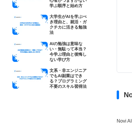
心者がつまずかない
学ぶ順序と始め方
大学生がAIを学ぶべ
き理由と、就活・ガ
クチカに活きる勉強
法
AIの勉強は意味な
い・無駄って本当？
今学ぶ理由と後悔し
ない学び方
文系・非エンジニア
でもAI副業はでき
る？プログラミング
不要のスキル習得法
N
Novi 