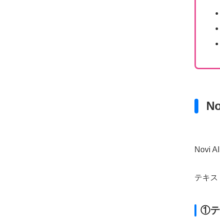
N
Novi 
テキス
①テ