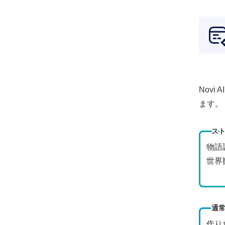
Novi
ます。
スト
物語
世界
通常
作り