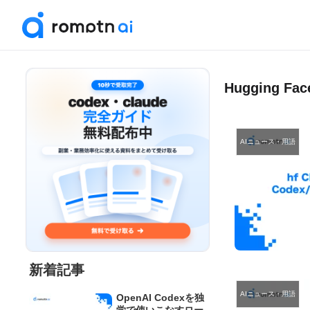
Hugging F
AIニュース・用語
新着記事
AIニュース・用語
OpenAI Codexを独
学で使いこなすロー