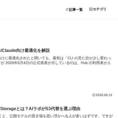
カテゴリ
記事一覧
odex/Claude向け最適化を解説
 が agent 向けに最適化されたと聞いても、最初は「CLI の見た目が少し変わっ
 2026年6月4日の公式発表が示しているのは、Hub の利用者が人
2026.06.14
ivate Storageとは？AIラボがS3代替を選ぶ理由
る」と聞くと、公開モデルの置き場を思い浮かべる人が多いはずです。ですが