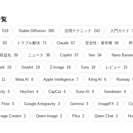
一覧
519
Stable Diffusion
395
活用テクニック
242
入門ガイド
i
83
トラブル解決
71
Claude
67
安全性・著作権
66
料
収益化
39
ニュース
38
Copilot
37
Veo
34
Nano Banan
ark
19
SeaArt
19
Z-Image
18
Sora
18
レビュー
15
11
Meta AI
8
Apple Intelligence
7
Kling AI
6
Runway
xity
5
HeyGen
4
CapCut
4
Suno AI
4
Seedream
4
 Flow
3
Google Antigravity
3
Gemma
3
ImageFX
2
Co
mage Creator
2
Qwen-Image
2
Pika
2
Qwen Chat
2
Hu