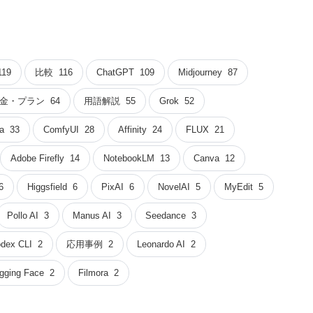
119
比較
116
ChatGPT
109
Midjourney
87
金・プラン
64
用語解説
55
Grok
52
a
33
ComfyUI
28
Affinity
24
FLUX
21
Adobe Firefly
14
NotebookLM
13
Canva
12
6
Higgsfield
6
PixAI
6
NovelAI
5
MyEdit
5
Pollo AI
3
Manus AI
3
Seedance
3
dex CLI
2
応用事例
2
Leonardo AI
2
gging Face
2
Filmora
2