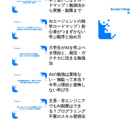
ドマップ！勉強法か
ら実務・副業まで
AIエージェントの独
学ロードマップ！初
心者がつまずかない
学ぶ順序と始め方
大学生がAIを学ぶべ
き理由と、就活・ガ
クチカに活きる勉強
法
AIの勉強は意味な
い・無駄って本当？
今学ぶ理由と後悔し
ない学び方
文系・非エンジニア
でもAI副業はでき
る？プログラミング
不要のスキル習得法