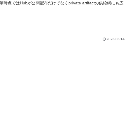
点ではHubが公開配布だけでなくprivate artifactの供給網にも広
2026.06.14