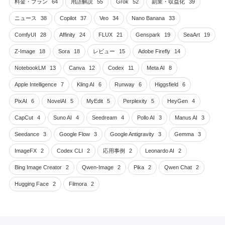
料金・プラン
64
用語解説
55
Grok
52
副業・収益化
39
ニュース
38
Copilot
37
Veo
34
Nano Banana
33
ComfyUI
28
Affinity
24
FLUX
21
Genspark
19
SeaArt
19
Z-Image
18
Sora
18
レビュー
15
Adobe Firefly
14
NotebookLM
13
Canva
12
Codex
11
Meta AI
8
Apple Intelligence
7
Kling AI
6
Runway
6
Higgsfield
6
PixAI
6
NovelAI
5
MyEdit
5
Perplexity
5
HeyGen
4
CapCut
4
Suno AI
4
Seedream
4
Pollo AI
3
Manus AI
3
Seedance
3
Google Flow
3
Google Antigravity
3
Gemma
3
ImageFX
2
Codex CLI
2
応用事例
2
Leonardo AI
2
Bing Image Creator
2
Qwen-Image
2
Pika
2
Qwen Chat
2
Hugging Face
2
Filmora
2