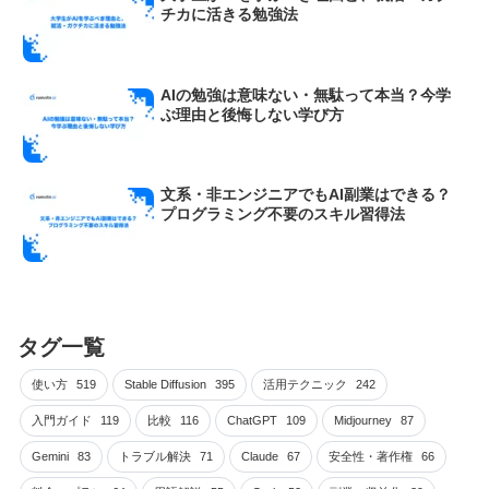
チカに活きる勉強法
AIの勉強は意味ない・無駄って本当？今学
ぶ理由と後悔しない学び方
文系・非エンジニアでもAI副業はできる？
プログラミング不要のスキル習得法
タグ一覧
使い方
519
Stable Diffusion
395
活用テクニック
242
入門ガイド
119
比較
116
ChatGPT
109
Midjourney
87
Gemini
83
トラブル解決
71
Claude
67
安全性・著作権
66