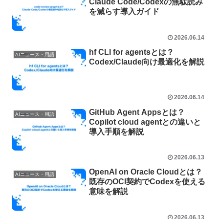
Claude Code/Codexの無駄読み
を減らす導入ガイド
2026.06.14
hf CLI for agentsとは？
AIニュース・用語
Codex/Claude向け最適化を解説
2026.06.14
GitHub Agent Appsとは？
AIニュース・用語
Copilot cloud agentとの違いと
導入手順を解説
2026.06.13
OpenAI on Oracle Cloudとは？
AIニュース・用語
既存のOCI契約でCodexを使える
意味を解説
2026.06.13