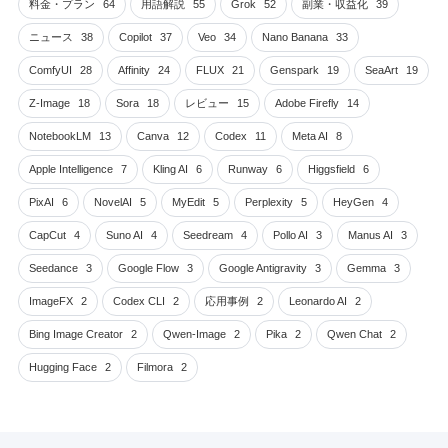
料金・プラン
64
用語解説
55
Grok
52
副業・収益化
39
ニュース
38
Copilot
37
Veo
34
Nano Banana
33
ComfyUI
28
Affinity
24
FLUX
21
Genspark
19
SeaArt
19
Z-Image
18
Sora
18
レビュー
15
Adobe Firefly
14
NotebookLM
13
Canva
12
Codex
11
Meta AI
8
Apple Intelligence
7
Kling AI
6
Runway
6
Higgsfield
6
PixAI
6
NovelAI
5
MyEdit
5
Perplexity
5
HeyGen
4
CapCut
4
Suno AI
4
Seedream
4
Pollo AI
3
Manus AI
3
Seedance
3
Google Flow
3
Google Antigravity
3
Gemma
3
ImageFX
2
Codex CLI
2
応用事例
2
Leonardo AI
2
Bing Image Creator
2
Qwen-Image
2
Pika
2
Qwen Chat
2
Hugging Face
2
Filmora
2