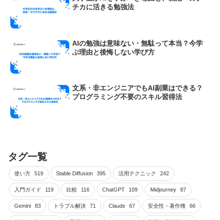
チカに活きる勉強法
AIの勉強は意味ない・無駄って本当？今学
ぶ理由と後悔しない学び方
文系・非エンジニアでもAI副業はできる？
プログラミング不要のスキル習得法
タグ一覧
使い方
519
Stable Diffusion
395
活用テクニック
242
入門ガイド
119
比較
116
ChatGPT
109
Midjourney
87
Gemini
83
トラブル解決
71
Claude
67
安全性・著作権
66