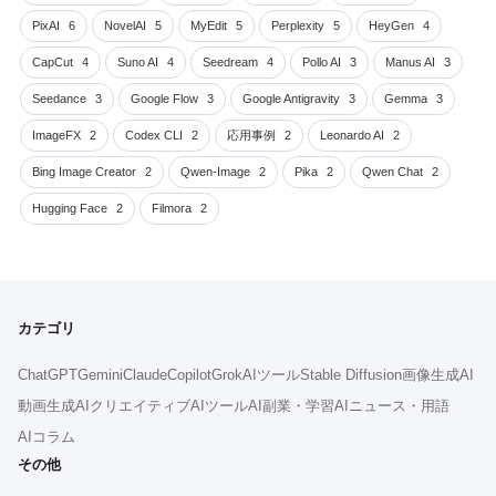
PixAI
6
NovelAI
5
MyEdit
5
Perplexity
5
HeyGen
4
CapCut
4
Suno AI
4
Seedream
4
Pollo AI
3
Manus AI
3
Seedance
3
Google Flow
3
Google Antigravity
3
Gemma
3
ImageFX
2
Codex CLI
2
応用事例
2
Leonardo AI
2
Bing Image Creator
2
Qwen-Image
2
Pika
2
Qwen Chat
2
Hugging Face
2
Filmora
2
カテゴリ
ChatGPT
Gemini
Claude
Copilot
Grok
AIツール
Stable Diffusion
画像生成AI
動画生成AI
クリエイティブAIツール
AI副業・学習
AIニュース・用語
AIコラム
その他