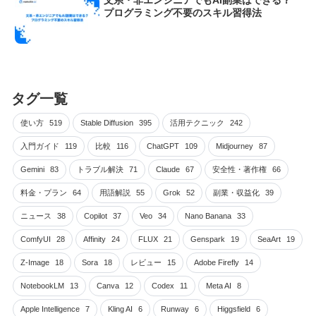
プログラミング不要のスキル習得法
タグ一覧
使い方
519
Stable Diffusion
395
活用テクニック
242
入門ガイド
119
比較
116
ChatGPT
109
Midjourney
87
Gemini
83
トラブル解決
71
Claude
67
安全性・著作権
66
料金・プラン
64
用語解説
55
Grok
52
副業・収益化
39
ニュース
38
Copilot
37
Veo
34
Nano Banana
33
ComfyUI
28
Affinity
24
FLUX
21
Genspark
19
SeaArt
19
Z-Image
18
Sora
18
レビュー
15
Adobe Firefly
14
NotebookLM
13
Canva
12
Codex
11
Meta AI
8
Apple Intelligence
7
Kling AI
6
Runway
6
Higgsfield
6