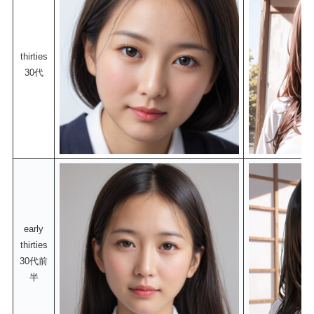
thirties
30代
early
thirties
30代前
半