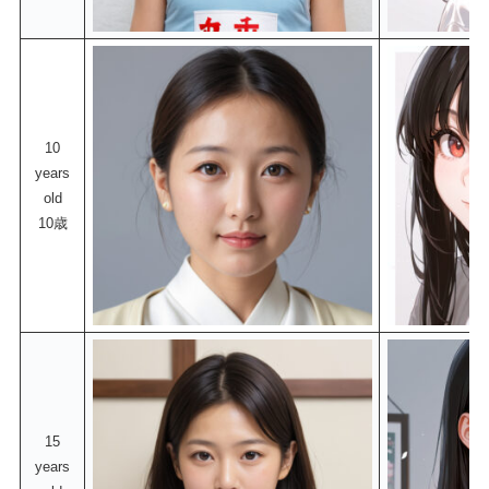
10
years
old
10歳
15
years