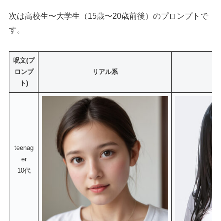
次は高校生〜大学生（15歳〜20歳前後）のプロンプトで
す。
呪文(プ
ロンプ
リアル系
ト)
teenag
er
10代