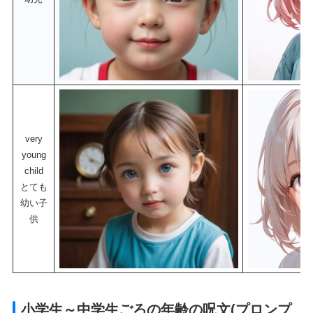
very
young
child
とても
幼い子
供
小学生～中学生ごろの年齢の呪文(プロンプ