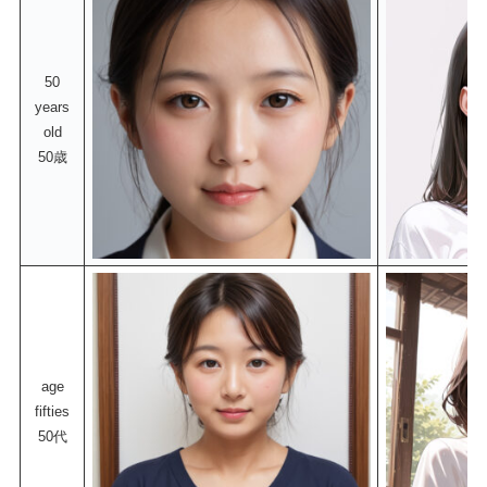
50
years
old
50歳
age
fifties
50代