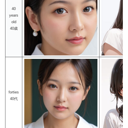
40
years
old
40歳
forties
40代