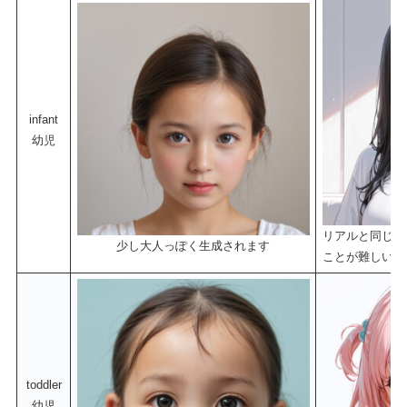
infant
幼児
リアルと同じよ
少し大人っぽく生成されます
ことが難しいよ
toddler
幼児