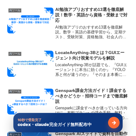
AI勉強アプリおすすめ13選を徹底解
AIツール
説！数学・英語から資格・受験まで対
応
AI勉強アプリのおすすめ13選を徹底解
説。数学・英語の基礎学習から、定期テ
スト、受験対策、資格勉強、社会人の学
び直しまで幅広く対応する最新AI学習ア
プリを比較します。無料で使えるものや
選び方、AIを活用して勉強効率を高める
LocateAnything-3Bとは？GUIエー
AIツール
コツも紹介します。
ジェント向け視覚モデルを解説
LocateAnything-3Bが話題でも、『GUIエ
ージェントに本当に効くのか』『YOLO
系と何が違うのか』『そのまま本番に入
れられるのか』が曖昧なままだと、触る
べきか判断しにくいはずです。このモデ
ルの価値は、GUIや文書の細かな対象
Genspark課金方法ガイド！課金する
AIツール
を...
べきかどうか・招待コードまで徹底解
説
Gensparkに課金すべきか迷っている方向
けに、有料プランへの課金手順、無料・
Plus・Proの向き不向き、招待コードの実
10秒で受取完了
→
態、ベストな課金タイミングを実体験ベ
codex・claude完全ガイド無料配布中
無料で受け
ースで解説します。
Genspark AIスライドで資料を自動作
AIツール