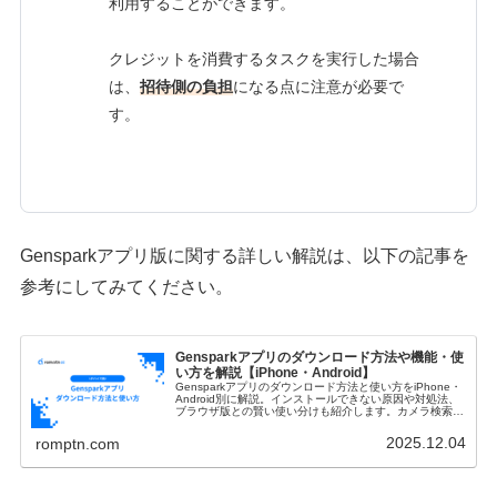
利用することができます。
クレジットを消費するタスクを実行した場合
は、
招待側の負担
になる点に注意が必要で
す。
Gensparkアプリ版に関する詳しい解説は、以下の記事を
参考にしてみてください。
Gensparkアプリのダウンロード方法や機能・使
い方を解説【iPhone・Android】
Gensparkアプリのダウンロード方法と使い方をiPhone・
Android別に解説。インストールできない原因や対処法、
ブラウザ版との賢い使い分けも紹介します。カメラ検索や
音声入力など、アプリ版独自の機能を活用して業務効率を
向上できます。
2025.12.04
romptn.com