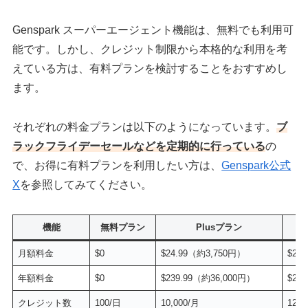
Genspark スーパーエージェント機能は、無料でも利用可
能です。しかし、クレジット制限から本格的な利用を考
えている方は、有料プランを検討することをおすすめし
ます。
それぞれの料金プランは以下のようになっています。
ブ
ラックフライデーセールなどを定期的に行っている
の
で、お得に有料プランを利用したい方は、
Genspark公式
X
を参照してみてください。
機能
無料プラン
Plusプラン
月額料金
$0
$24.99（約3,750円）
$24
年額料金
$0
$239.99（約36,000円）
$2,
クレジット数
100/日
10,000/月
125,