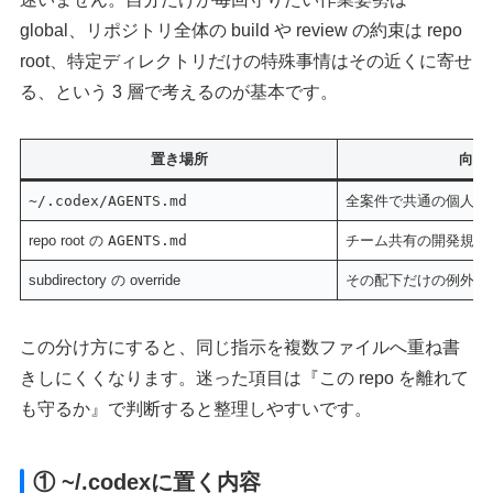
global、リポジトリ全体の build や review の約束は repo
root、特定ディレクトリだけの特殊事情はその近くに寄せ
る、という 3 層で考えるのが基本です。
置き場所
向い
~/.codex/AGENTS.md
全案件で共通の個人ル
repo root の
AGENTS.md
チーム共有の開発規約
subdirectory の override
その配下だけの例外
この分け方にすると、同じ指示を複数ファイルへ重ね書
きしにくくなります。迷った項目は『この repo を離れて
も守るか』で判断すると整理しやすいです。
① ~/.codexに置く内容