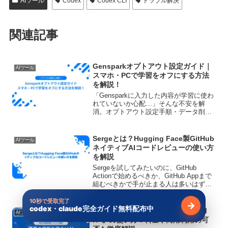
AIツール
Codex
Codex CLI
トラブル解決
関連記事
Gensparkオプトアウト設定ガイド｜
AIツール
スマホ・PCで学習をオフにする方法
を解説！
「Gensparkに入力した内容が学習に使わ
れていないか心配…」そんな不安を解
消。オプトアウト設定手順・データ削
除・ビジネス向け完全対策を公式ポリシ
ーをもとに徹底解説。
Sergeとは？Hugging Face製GitHub
AIツール
ネイティブAIコードレビューの使い方
を解説
Sergeを試してみたいのに、GitHub
Actionで始めるべきか、GitHub Appまで
組むべきかで手が止まる人は多いはずで
す。結論から言えば、SergeはGitHubの
pull request運用にそのまま差し込みやす
10秒で受取完了
→
codex・claude完全ガイド無料配布中
無料で受け
いAIコード...
驚異の性能を誇るLLM『Command
AIツール
R+』の使い方！料金や商用利用の可