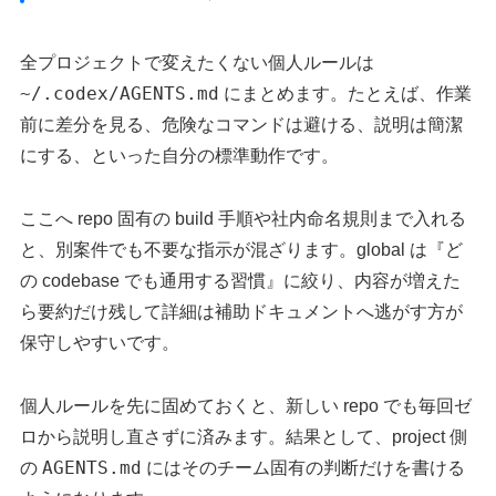
全プロジェクトで変えたくない個人ルールは
~/.codex/AGENTS.md
にまとめます。たとえば、作業
前に差分を見る、危険なコマンドは避ける、説明は簡潔
にする、といった自分の標準動作です。
ここへ repo 固有の build 手順や社内命名規則まで入れる
と、別案件でも不要な指示が混ざります。global は『ど
の codebase でも通用する習慣』に絞り、内容が増えた
ら要約だけ残して詳細は補助ドキュメントへ逃がす方が
保守しやすいです。
個人ルールを先に固めておくと、新しい repo でも毎回ゼ
ロから説明し直さずに済みます。結果として、project 側
AGENTS.md
の
にはそのチーム固有の判断だけを書ける