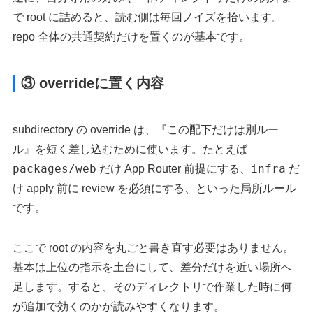
で root に詰めると、読む側は毎回ノイズを拾います。
repo 全体の共通契約だけを置くのが基本です。
③ overrideに置く内容
subdirectory の override は、『この配下だけは別ルー
ル』を短く差し込むために使います。たとえば
packages/web
infra
だけ App Router 前提にする、
だ
け apply 前に review を必須にする、といった局所ルール
です。
ここで root の内容を丸ごと書き直す必要はありません。
基本は上位の指示を土台にして、差分だけを近い場所へ
足します。すると、そのディレクトリで作業した時に何
が追加で効くのかが読みやすくなります。