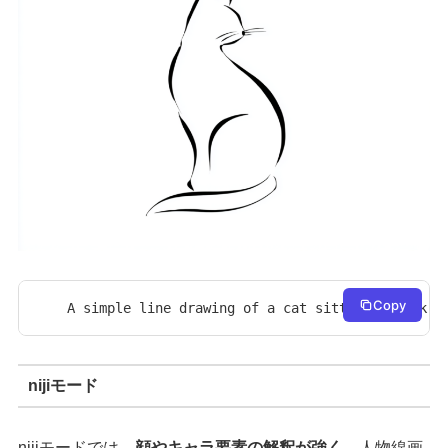
Copy
A simple line drawing of a cat sitting, black o
nijiモード
nijiモードでは、
顔やキャラ要素の解釈が強く
、人物線画