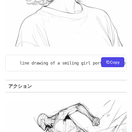
Copy
line drawing of a smiling girl portrait, face f
アクション