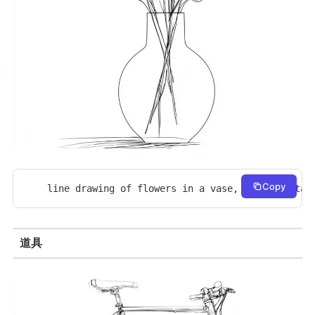
Copy
line drawing of flowers in a vase, simple botan
道具