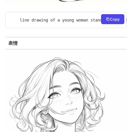
Copy
line drawing of a young woman standing, full bo
表情