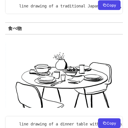
Copy
line drawing of a traditional Japanese house, s
食べ物
Copy
line drawing of a dinner table with dishes, sim