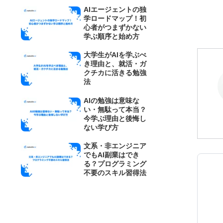
AIエージェントの独
学ロードマップ！初
心者がつまずかない
学ぶ順序と始め方
大学生がAIを学ぶべ
き理由と、就活・ガ
クチカに活きる勉強
法
AIの勉強は意味な
い・無駄って本当？
今学ぶ理由と後悔し
ない学び方
文系・非エンジニア
でもAI副業はでき
る？プログラミング
不要のスキル習得法