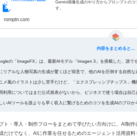
Gemini画像生成のやり方からプロンプト
す。
romptn.com
内容をまとめると…
oogleの「ImageFX」は、最新AIモデル「Imagen 3」を搭載し
にリアルな人物写真の生成が驚くほど得意で、他のAIを圧倒する自然な
ニメ風のイラストは少し苦手だけど、「エクスプレッシブチップス」機
用利用についてはまだ公式発表がないから、ビジネスで使う場合は自己
しいAIツールを誰よりも早く収入に繋げるためのコツを生成AIのプロか
プト・導入・制作フローをまとめて学びたい方向けに、AI制
成だけでなく、AIに作業を任せるためのエージェント活用資料