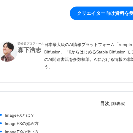
クリエイター向け資料を
監修者プロフィール
日本最大級のAI情報プラットフォーム「romptn 
森下浩志
Diffusion」「0からはじめるStable Diff
のAI関連書籍を多数執筆。AIにおける情報の
う。
目次
ImageFXとは？
ImageFXの始め方
ImageFXの使い方