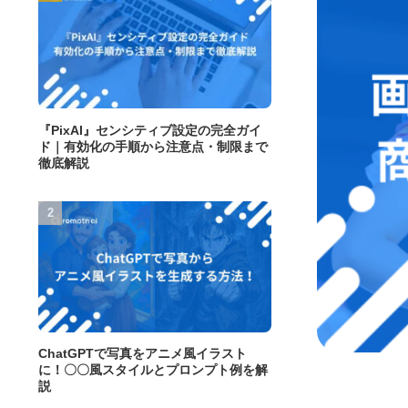
『PixAI』センシティブ設定の完全ガイ
ド｜有効化の手順から注意点・制限まで
徹底解説
ChatGPTで写真をアニメ風イラスト
に！〇〇風スタイルとプロンプト例を解
説