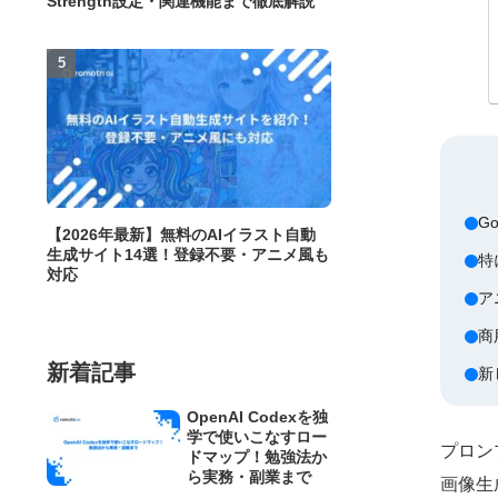
Strength設定・関連機能まで徹底解説
G
【2026年最新】無料のAIイラスト自動
生成サイト14選！登録不要・アニメ風も
特
対応
ア
商
新着記事
新
OpenAI Codexを独
学で使いこなすロー
プロン
ドマップ！勉強法か
ら実務・副業まで
画像生