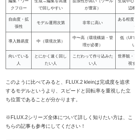
編集・ワー
生成→編集を高速
拡張性が高い（ツール
生成中心（
クフロー
で回しやすい
が豊富）
辺機
自由度・拡
ある程度は
モデル運用次第
非常に高い
張性
化
中〜高（環境構築・管
低（UIで
導入難易度
中（環境次第）
理が必要）
い
向いている
とにかく速く回し
こだわって作り込みた
世界観・画
人
たい人
い人
視す
このように比べてみると、FLUX.2 kleinは完成度を追求
するモデルというより、スピードと回転率を重視した立
ち位置であることが分かります。
※FLUX.2シリーズ全体について詳しく知りたい方は、こ
ちらの記事も参考にしてください！