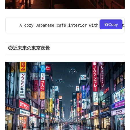
Copy
A cozy Japanese café interior with warm lightin
②近未来の東京夜景