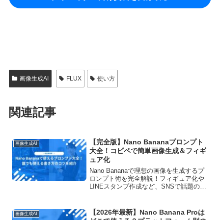
画像生成AI
FLUX
使い方
関連記事
【完全版】Nano Bananaプロンプト
画像生成AI
大全！コピペで簡単画像生成＆フィギ
ュア化
Nano Bananaで理想の画像を生成するプ
ロンプト術を完全解説！フィギュア化や
LINEスタンプ作成など、SNSで話題の活
用法からコピペで使えるテンプレート集
まで。Google公式準拠の最新情報で初心
者でもプロ級の画像が作れる。
【2026年最新】Nano Banana Proは
画像生成AI