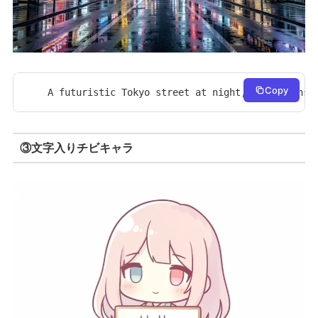
Copy
A futuristic Tokyo street at night, neon signs 
③文字入りチビキャラ