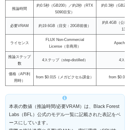
約0.5秒（GB200）／約2秒（RTX
約0.3秒（GB200
推論時間
5090目安）
約8.4GB（公
必要VRAM
約19.6GB（目安：20GB前後）
13
FLUX Non-Commercial
ライセンス
Apache
License（非商用）
推論ステップ
4ステップ（step-distilled）
4ステッ
数
価格（API利
from $0.015（メガピクセル課金）
from $0
用時）
本表の数値（推論時間/必要VRAM）は、Black Forest
Labs（BFL）公式のモデル一覧に記載された表記をベ
ースにしています。