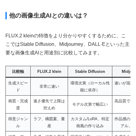
他の画像生成AIとの違いは？
FLUX.2 kleinの特徴をより分かりやすくするために、こ
こではStable Diffusion、Midjourney、DALL·Eといった主
要な画像生成AIと用途別に比較してみます。
比較軸
FLUX.2 klein
Stable Diffusion
Midjou
生成スピー
環境次第（ローカル性
速いが混雑
非常に速い
ド
能に依存）
り
画質・完成
速さ優先で上限は
高品質で安
モデル次第で幅広い
度
控えめ
い
得意ジャン
ラフ、構図案、量
カスタム/LoRA、特定
作品感のあ
ル
産
画風の作り込み
アル、