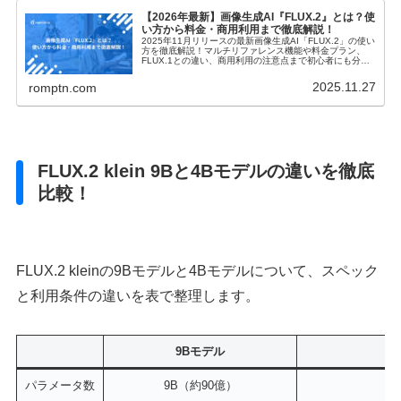
【2026年最新】画像生成AI『FLUX.2』とは？使
い方から料金・商用利用まで徹底解説！
2025年11月リリースの最新画像生成AI「FLUX.2」の使い
方を徹底解説！マルチリファレンス機能や料金プラン、
FLUX.1との違い、商用利用の注意点まで初心者にも分か
りやすく紹介します。無料で試せる方法も掲載中！
2025.11.27
romptn.com
FLUX.2 klein 9Bと4Bモデルの違いを徹底
比較！
FLUX.2 kleinの9Bモデルと4Bモデルについて、スペック
と利用条件の違いを表で整理します。
9Bモデル
パラメータ数
9B（約90億）
4