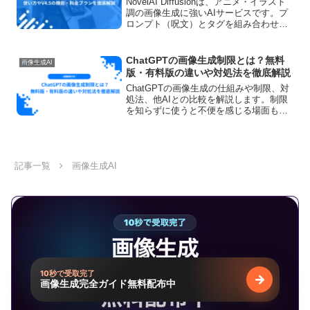
NovelAI Diffusionは、アニメ・イラスト
調の画像生成に強いAIサービスです。プ
ロンプト（呪文）とタグを組み合わせる
ことで、キャラの雰囲気や背景、画作り
までかなり細かくコントロールできま
す。特に2025年5月に登場したV4.5で...
ChatGPTの画像生成制限とは？無料
画像生成AI
版・有料版の違いや対処法を徹底解説
ChatGPTの画像生成の仕組みや制限、対
処法、他AIとの比較を解説します。制限
を知らずに使うと不便を感じる場面も出
てくると思います。本記事でChatGPTの
画像生成制限について正しい知識を知
り、安心して画像生成を使いこなしまし
ょう。
記事一覧
画像生成AI
10秒で受取完了
→
画像生成完全ガイド無料配布中
無料で受け