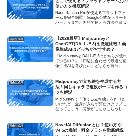
どこで使える？プラットフォーム別の
使い方を徹底解説
Nano Banana Proが使えるプラットフォ
ームを完全網羅！Google公式からサード
パーティまで、無料で使える方法や目的
別の選び方を初心者向けに徹底解説。ビ
ジネス利用、クリエイター、開発者それ
ぞれに最適な使い方が見つかります！
【2026最新】Midjourneyと
画像生成AI
ChatGPT(DALL-E 3)を徹底比較！画
像生成AIはどっちがおすすめ？
「MidjourneyとDALL-E 3はどちらが優れ
ているの？」「用途に合わせて最適な画
像生成AIを選びたい」どちらが自分に向
いているのか迷ってしまう方も少なくあ
りません。どちらのAIも高品質な画像を
生成できるようになり、SNS投稿、資
Midjourneyで立ち絵を生成する方
画像生成AI
料...
法！同じキャラで複数ポーズを作るコ
ツも解説
Midjourneyで「使える立ち絵」を作りた
いけれど、全身が入らず顔だけアップに
なってしまう、背景がごちゃごちゃして
素材として使いにくい……そんな悩みを
感じたことはないでしょうか。とくに、
ゲームや動画、SNSなどで同じキャラク
NovelAI Diffusionとは？使い方や
画像生成AI
ターを何度も...
V4.5の機能・料金プランを徹底解説