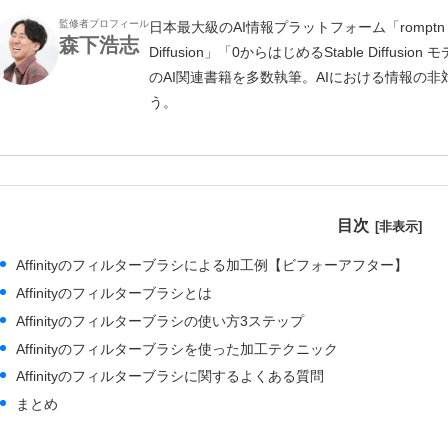
監修者プロフィール
日本最大級のAI情報プラットフォーム「romptn 
森下浩志
Diffusion」「0からはじめるStable Diff
のAI関連書籍を多数執筆。AIにおける情報の
う。
目次
Affinityのフィルターブラシによる加工例【ビフォーアフター】
Affinityのフィルターブラシとは
Affinityのフィルターブラシの使い方3ステップ
Affinityのフィルターブラシを使った加工テクニック
Affinityのフィルターブラシに関するよくある質問
まとめ