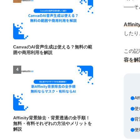
——そ
Aff
したり
CanvaのAI音声生成は使える？無料の範
この記
囲や商用利用を解説
容を解
A
使
Affinity背景除去・背景透過の全手順！
背
無料・有料それぞれの方法やメリットを
解説
便