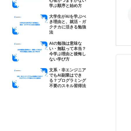
心者がつまずかない
学ぶ順序と始め方
大学生がAIを学ぶべ
き理由と、就活・ガ
クチカに活きる勉強
法
AIの勉強は意味な
い・無駄って本当？
今学ぶ理由と後悔し
ない学び方
文系・非エンジニア
でもAI副業はでき
る？プログラミング
不要のスキル習得法