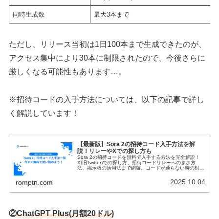
同時生成数
最大3本まで
ただし、リリース当初は1日100本まで生成できたのが、
アクセス集中により30本に制限されたので、今後さらに
厳しくなる可能性もあります…。
※招待コードの入手方法については、以下の記事で詳し
く解説しています！
【最新版】Sora 2の招待コード入手方法を解
説！リレーやXでの探し方も
Sora 2の招待コードを無料で入手する方法を完全解説！
X(旧Twitter)での探し方、招待コードリレーへの参加方
法、掲示板の活用法まで網羅。コードが通らない時の対処
法や安全に使うための注意点も紹介します。
2025.10.04
romptn.com
②
ChatGPT Plus(月額20ドル)