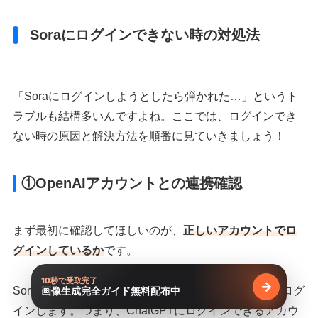
Soraにログインできない時の対処法
「Soraにログインしようとしたら弾かれた…」というト
ラブルも結構多いんですよね。ここでは、ログインでき
ない時の原因と解決方法を順番に見ていきましょう！
①OpenAIアカウントとの連携確認
まず最初に確認してほしいのが、
正しいアカウントでロ
グインしているか
です。
10秒で受取完了
→
Soraは、ChatGPTと同じOpenAIアカウントを使ってログ
画像生成完全ガイド無料配布中
無料で受け
インします。つまり、ChatGPTにログインできるアカウ