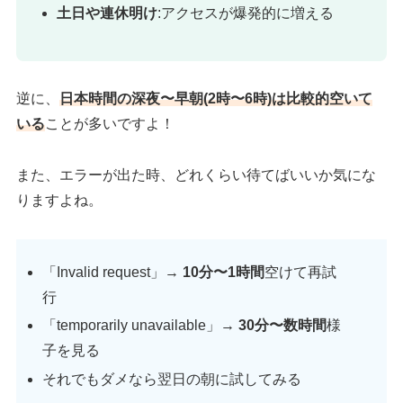
土日や連休明け
:アクセスが爆発的に増える
逆に、
日本時間の深夜〜早朝(2時〜6時)は比較的空いて
いる
ことが多いですよ！
また、エラーが出た時、どれくらい待てばいいか気にな
りますよね。
「Invalid request」→
10分〜1時間
空けて再試
行
「temporarily unavailable」→
30分〜数時間
様
子を見る
それでもダメなら翌日の朝に試してみる