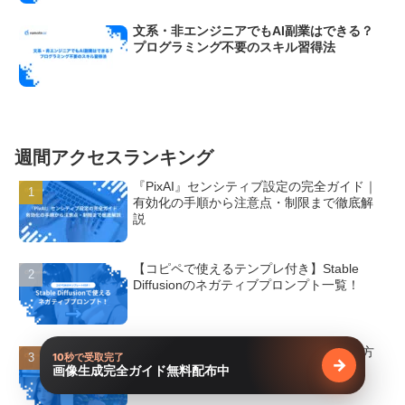
文系・非エンジニアでもAI副業はできる？
プログラミング不要のスキル習得法
週間アクセスランキング
『PixAI』センシティブ設定の完全ガイド｜
有効化の手順から注意点・制限まで徹底解
説
【コピペで使えるテンプレ付き】Stable
Diffusionのネガティブプロンプト一覧！
【超初心者向け】Stable Diffusionの使い方
10秒で受取完了
→
完全ガイド
画像生成完全ガイド無料配布中
無料で受け