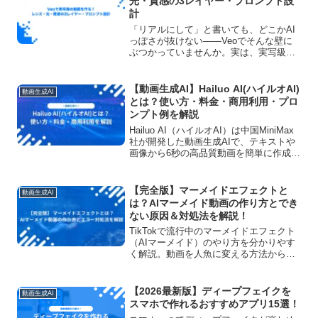
光・質感の3レイヤー・プロンプト設
計
「リアルにして」と書いても、どこかAI
っぽさが抜けない——Veoでそんな壁に
ぶつかっていませんか。実は、実写級に
近づける鍵は魔法の呪文ではなく、レン
ズ・光・質感という“撮影の言葉”をプロ
ンプトに足すことです。この記事では、
【動画生成AI】Hailuo AI(ハイルオAI)
動画生成AI
その具体語を3つの...
とは？使い方・料金・商用利用・プロ
ンプト例を解説
Hailuo AI（ハイルオAI）は中国MiniMax
社が開発した動画生成AIで、テキストや
画像から6秒の高品質動画を簡単に作成で
きます。日本語対応で使いやすく、特に
アジア系の顔や表情を自然に表現。無料
で試せる上、商用利用も可能なため、
【完全版】マーメイドエフェクトと
動画生成AI
SNSやマーケティングなど幅広く活用で
は？AIマーメイド動画の作り方とでき
きます！
ない原因＆対処法を解説！
TikTokで流行中のマーメイドエフェクト
（AIマーメイド）のやり方を分かりやす
く解説。動画を人魚に変える方法から、
エフェクトが出ない・できない原因と対
処法、YouCam AI Proでの作り方や注意
点まで初心者向けにまとめました。
【2026最新版】ディープフェイクを
動画生成AI
スマホで作れるおすすめアプリ15選！