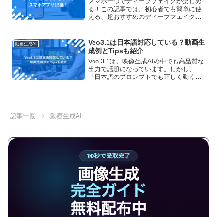
スマホ一つでディープフェイクが楽しめ
る！この記事では、初心者でも簡単に使
える、超おすすめのディープフェイクア
プリを15個ピックアップしています。各
アプリの特徴や使い勝手をわかりやすく
解説しつつ、手軽に楽しめるアプリから
Veo3.1は日本語対応している？動画生
動画生成AI
本格的な機能を備えたものまで幅広く紹
成例とTipsも紹介
介します！
Veo 3.1は、映像生成AIの中でも高品質な
出力で話題になっています。しかし、
「日本語のプロンプトでも正しく動く
の？」「音声や字幕も対応してる？」と
疑問に思う人も多いのではないでしょう
か。この記事では、Veo 3.1の日本語対応
状況を実際...
記事一覧
動画生成AI