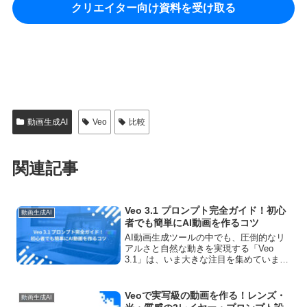
クリエイター向け資料を受け取る
動画生成AI
Veo
比較
関連記事
Veo 3.1 プロンプト完全ガイド！初心
動画生成AI
者でも簡単にAI動画を作るコツ
AI動画生成ツールの中でも、圧倒的なリ
アルさと自然な動きを実現する「Veo
3.1」は、いま大きな注目を集めていま
す。一方で、「英語でプロンプトを書く
のが難しそう」「思い通りの映像になら
ない」と感じている方も多いのではない
Veoで実写級の動画を作る！レンズ・
動画生成AI
でしょうか。この記...