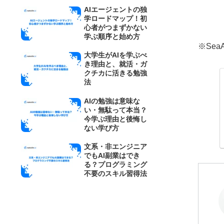
AIエージェントの独
学ロードマップ！初
心者がつまずかない
学ぶ順序と始め方
※Se
大学生がAIを学ぶべ
き理由と、就活・ガ
クチカに活きる勉強
法
AIの勉強は意味な
い・無駄って本当？
今学ぶ理由と後悔し
ない学び方
文系・非エンジニア
でもAI副業はでき
る？プログラミング
不要のスキル習得法