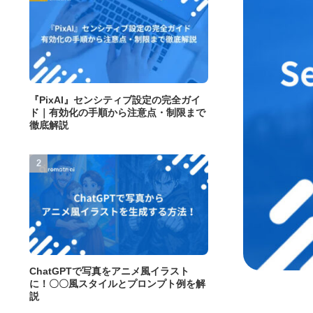
『PixAI』センシティブ設定の完全ガイ
ド｜有効化の手順から注意点・制限まで
徹底解説
ChatGPTで写真をアニメ風イラスト
に！〇〇風スタイルとプロンプト例を解
説