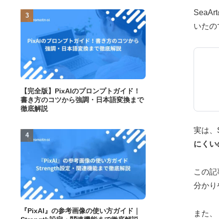
Sea
いたの
【完全版】PixAIのプロンプトガイド！
書き方のコツから強調・日本語変換まで
徹底解説
実は、
にくい
この記
分かり
『PixAI』の参考画像の使い方ガイド｜
また、