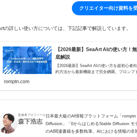
クリエイター向け資料を
aArtの詳しい使い方については、下記記事で解説しています。
【2026最新】SeaArt AIの使
底解説
【2026最新】SeaArt AIの使い方を超
約方法から最新機能まで完全網羅。プロンプト
romptn.com
監修者プロフィール
日本最大級のAI情報プラットフォーム「romptn 
森下浩志
Diffusion」「0からはじめるStable Diff
のAI関連書籍を多数執筆。AIにおける情報の