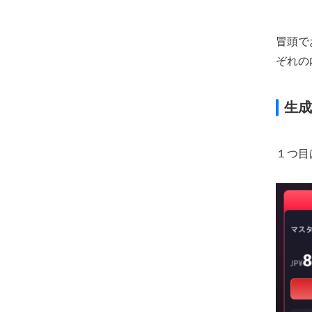
冒頭で
ぞれの
生成
１つ目