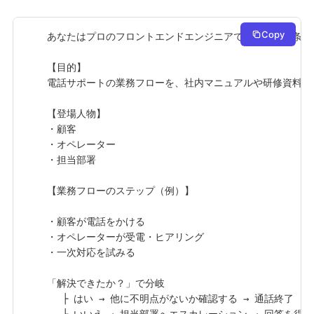
Copy
あなたはプロのフロントエンドエンジニアです。以下の条件に
【目的】

電話サポートの業務フローを、社内マニュアルや研修資料と
【登場人物】

・顧客

・オペレーター

・担当部署

【業務フローのステップ（例）】

・顧客が電話をかける

・オペレーターが受電・ヒアリング

・一次対応を試みる

「解決できたか？」で分岐

　 ├ はい → 他に不明点がないか確認する → 通話終了

　 └ いいえ → 担当部署へエスカレーション → 回答を得て