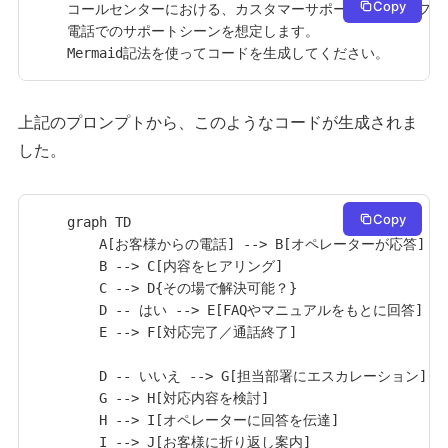
Copy
コールセンターにおける、カスタマーサポートの詳しいフロ
電話でのサポートシーンを想定します。

Mermaid記法を使ってコードを生成してください。
上記のプロンプトから、このようなコードが生成されま
した。
Copy
graph TD

    A[お客様からの電話] --> B[オペレーターが応答]

    B --> C[内容をヒアリング]

    C --> D{その場で解決可能？}

    D -- はい --> E[FAQやマニュアルをもとに回答]

    E --> F[対応完了／通話終了]

    D -- いいえ --> G[担当部署にエスカレーション]

    G --> H[対応内容を検討]

    H --> I[オペレーターに回答を伝達]

    I --> J[お客様に折り返し案内]
