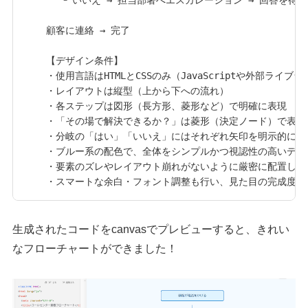
顧客に連絡 → 完了

【デザイン条件】

・使用言語はHTMLとCSSのみ（JavaScriptや外部ライブラ
・レイアウトは縦型（上から下への流れ）

・各ステップは図形（長方形、菱形など）で明確に表現

・「その場で解決できるか？」は菱形（決定ノード）で表示

・分岐の「はい」「いいえ」にはそれぞれ矢印を明示的に表
・ブルー系の配色で、全体をシンプルかつ視認性の高いデザ
・要素のズレやレイアウト崩れがないように厳密に配置してく
生成されたコードをcanvasでプレビューすると、きれい
なフローチャートができました！