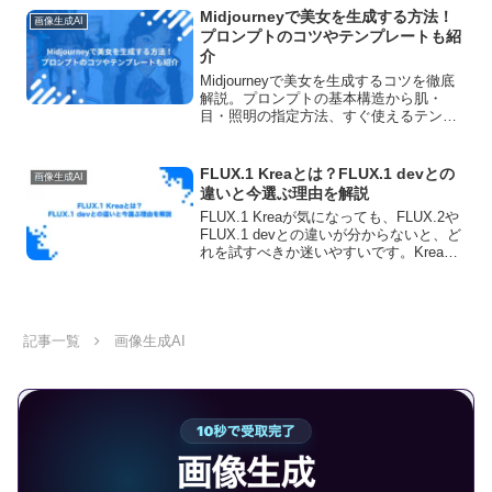
か」をプロンプトで上手く伝える必要が
Midjourneyで美女を生成する方法！
画像生成AI
ある表現です。逆...
プロンプトのコツやテンプレートも紹
介
Midjourneyで美女を生成するコツを徹底
解説。プロンプトの基本構造から肌・
目・照明の指定方法、すぐ使えるテンプ
レート集、パラメータ設定、他ツールと
の比較まで、理想の人物画像を作るため
の実践テクニックをまとめました。
FLUX.1 Kreaとは？FLUX.1 devとの
画像生成AI
違いと今選ぶ理由を解説
FLUX.1 Kreaが気になっても、FLUX.2や
FLUX.1 devとの違いが分からないと、ど
れを試すべきか迷いやすいです。Kreaは
最新世代ではありませんが、写真らしい
質感を試したい人には今も選択肢になり
ます。この記事では、FLUX....
記事一覧
画像生成AI