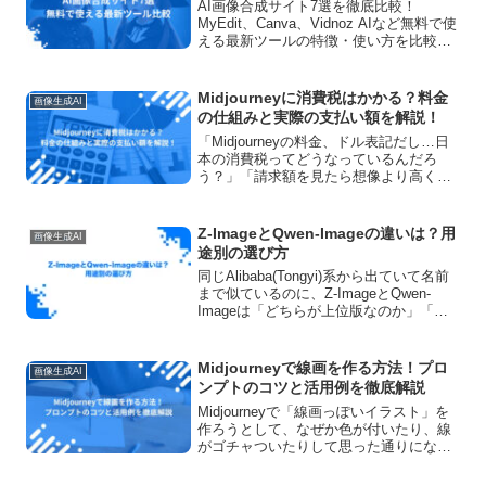
AI画像合成サイト7選を徹底比較！
MyEdit、Canva、Vidnoz AIなど無料で使
える最新ツールの特徴・使い方を比較表
付きで詳しく解説します。画像合成のポ
イントや注意点もお伝えするため、初心
者でも今すぐプロ級の画像合成が可能
Midjourneyに消費税はかかる？料金
画像生成AI
に。
の仕組みと実際の支払い額を解説！
「Midjourneyの料金、ドル表記だし…日
本の消費税ってどうなっているんだろ
う？」「請求額を見たら想像より高く
て、何が上乗せされているのか分からな
い…」海外発のサブスクサービスを使っ
ていると、こんな不安やモヤモヤを感じ
Z-ImageとQwen-Imageの違いは？用
画像生成AI
ることは少なくあり...
途別の選び方
同じAlibaba(Tongyi)系から出ていて名前
まで似ているのに、Z-ImageとQwen-
Imageは「どちらが上位版なのか」「自
分はどちらを選べばいいのか」が驚くほ
ど分かりにくい2つです。じつはこれは片
方の軽量版という関係ではなく、...
Midjourneyで線画を作る方法！プロ
画像生成AI
ンプトのコツと活用例を徹底解説
Midjourneyで「線画っぽいイラスト」を
作ろうとして、なぜか色が付いたり、線
がゴチャついたりして思った通りになら
ない…そんな経験はありませんか？線画
はシンプルに見えて、実は「何を削る