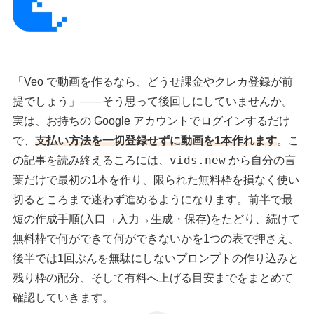
「Veo で動画を作るなら、どうせ課金やクレカ登録が前
提でしょう」——そう思って後回しにしていませんか。
実は、お持ちの Google アカウントでログインするだけ
で、
支払い方法を一切登録せずに動画を1本作れます
。こ
vids.new
の記事を読み終えるころには、
から自分の言
葉だけで最初の1本を作り、限られた無料枠を損なく使い
切るところまで迷わず進めるようになります。前半で最
短の作成手順(入口→入力→生成・保存)をたどり、続けて
無料枠で何ができて何ができないかを1つの表で押さえ、
後半では1回ぶんを無駄にしないプロンプトの作り込みと
残り枠の配分、そして有料へ上げる目安までをまとめて
確認していきます。