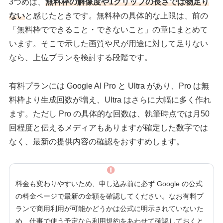
3つめは、
無料枠の解像度や1クリップの長さでは物足り
ない
と感じたときです。無料枠の具体的な上限は、前の
「無料枠でできること・できないこと」の章にまとめて
います。そこで示した画質や尺が用途に対して足りない
なら、上位プランを検討する段階です。
有料プランには Google AI Pro と Ultra があり、Pro は無
料枠より生成回数が増え、Ultra はさらに大幅に多く作れ
ます。ただし Pro の具体的な回数は、執筆時点では月50
回程度と伝えるメディアもありますが確定した数字では
なく、最新の提供内容の確認をおすすめします。
料金も変わりやすいため、申し込み前に必ず Google の公式
の料金ページで最新の金額を確認してください。なお有料プ
ランで商用利用が可能かどうかは公式に明示されていないた
め、仕事で使う予定なら利用規約をあわせて確認しておくと