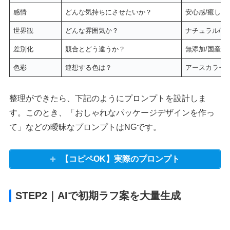
感情
どんな気持ちにさせたいか？
安心感/癒し/
世界観
どんな雰囲気か？
ナチュラル/北
差別化
競合とどう違うか？
無添加/国産原
色彩
連想する色は？
アースカラー/
整理ができたら、下記のようにプロンプトを設計しま
す。このとき、「おしゃれなパッケージデザインを作っ
て」などの曖昧なプロンプトはNGです。
【コピペOK】実際のプロンプト
STEP2｜AIで初期ラフ案を大量生成