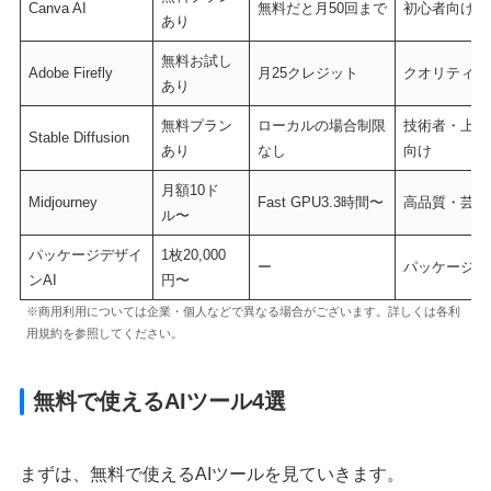
Canva AI
無料だと月50回まで
初心者向け
あり
無料お試し
Adobe Firefly
月25クレジット
クオリティ重
あり
無料プラン
ローカルの場合制限
技術者・上級
Stable Diffusion
あり
なし
向け
月額10ド
Midjourney
Fast GPU3.3時間〜
高品質・芸術
ル〜
パッケージデザイ
1枚20,000
ー
パッケージ特
ンAI
円〜
※商用利用については企業・個人などで異なる場合がございます。詳しくは各利
用規約を参照してください。
無料で使えるAIツール4選
まずは、無料で使えるAIツールを見ていきます。