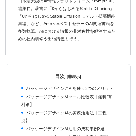
日本最大級のAI情報プラットフォーム「romptn ai」
編集長。著書に「0からはじめるStable Diffusion」
「0からはじめるStable Diffusion モデル・拡張機能
集編」など、AmazonベストセラーのAI関連書籍を
多数執筆。AIにおける情報の非対称性を解消するた
めの社内研修や出張講義も行う。
目次
パッケージデザインにAIを使う3つのメリット
パッケージデザインAIツール比較表【無料/有
料別】
パッケージデザインAIの実務活用法【工程
別】
パッケージデザインAI活用の成功事例3選