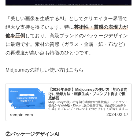
「美しい画像を生成するAI」としてクリエイター界隈で
絶大な支持を得ています。特に
芸術性・質感の表現力が
他を圧倒
しており、高級ブランドのパッケージデザイン
に最適です。素材の質感（ガラス・金属・紙・布など）
の再現度が高い点も特徴のひとつです。
Midjourneyの詳しい使い方はこちら
【2026年最新】Midjourneyの使い方！初心者向
けに登録方法・画像生成・プロンプト例まで徹
底解説
Midjourneyの使い方を初心者向けに徹底解説！アカウント
登録からWeb版・Discord版の操作方法、高品質な画像を
生成するプロンプトのコツまで分かりやすく紹介します。
スマホでの使い方や商用利用のルールも網羅！
2024.02.17
romptn.com
②
パッケージデザインAI