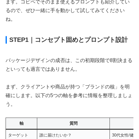
ます。コピペでそのまま使えるプロンプトも紹介してい
るので、ぜひ一緒に手を動かして試してみてください
ね。
STEP1｜コンセプト固めとプロンプト設計
パッケージデザインの成否は、この初期段階で8割決まる
といっても過言ではありません。
まず、クライアントや商品が持つ「ブランドの核」を明
確にします。以下の5つの軸を参考に情報を整理しましょ
う。
軸
質問
ターゲット
誰に届けたいか？
30代女性/健