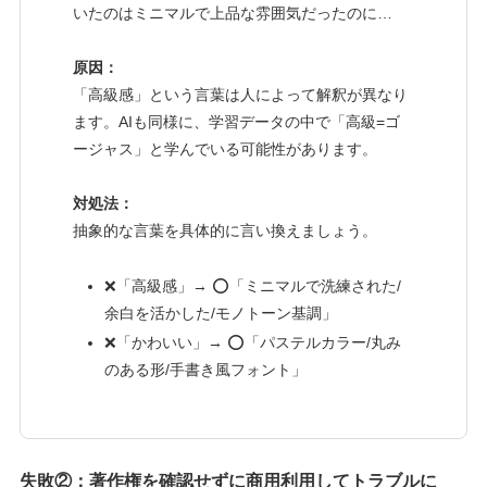
いたのはミニマルで上品な雰囲気だったのに…
原因：
「高級感」という言葉は人によって解釈が異なり
ます。AIも同様に、学習データの中で「高級=ゴ
ージャス」と学んでいる可能性があります。
対処法：
抽象的な言葉を具体的に言い換えましょう。
❌「高級感」→ ⭕「ミニマルで洗練された/
余白を活かした/モノトーン基調」
❌「かわいい」→ ⭕「パステルカラー/丸み
のある形/手書き風フォント」
失敗②：著作権を確認せずに商用利用してトラブルに