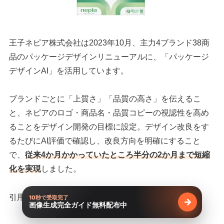
王子ネピア株式会社は2023年10月、主力4ブランド38商
品のパッケージデザインリニューアルに、「パッケージ
デザインAI」を活用しています。
ブランドごとに「上質さ」「品質の高さ」を伝えるこ
と、ネピアのロゴ・商品名・品質コピーの視認性を高め
ることをデザイン開発の目標に設定。デザイン改良をす
るたびにAI評価で確認し、改良方向を明確にすること
で、
従来4か月かかっていたところ半分の2か月まで短縮
化を実現
しました。
引用：
株式会社プラグPR TIMES
10秒で受取完了
→
画像生成完全ガイド無料配布中
無料で受け