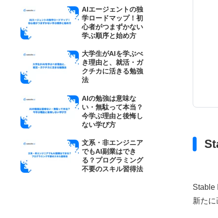
AIエージェントの独
学ロードマップ！初
心者がつまずかない
学ぶ順序と始め方
大学生がAIを学ぶべ
き理由と、就活・ガ
クチカに活きる勉強
法
AIの勉強は意味な
い・無駄って本当？
今学ぶ理由と後悔し
ない学び方
St
文系・非エンジニア
でもAI副業はでき
る？プログラミング
不要のスキル習得法
Sta
新たに