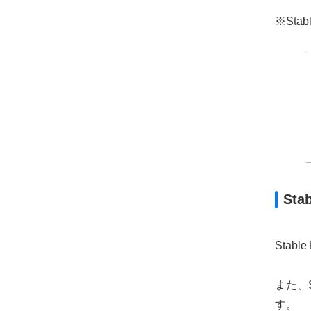
※St
Sta
Stable
また、S
す。