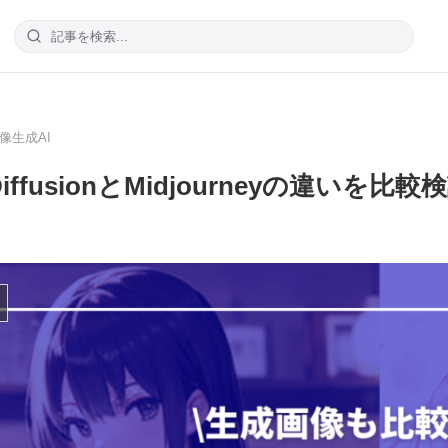
像生成AI
e DiffusionとMidjourneyの違