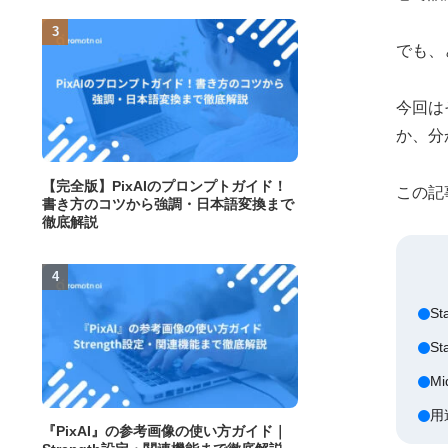
でも、
今回は
か、分
【完全版】PixAIのプロンプトガイド！
この記
書き方のコツから強調・日本語変換まで
徹底解説
S
S
M
用
『PixAI』の参考画像の使い方ガイド｜