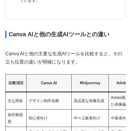
ています。
Canva AIと他の生成AIツールとの違い
Canva AIと他の主要な生成AIツールを比較すると、その
立ち位置の違いが明確になります。
比較項目
Canva AI
Midjourney
Adobe F
Adobe製
主な用途
デザイン制作全般
高品質な画像生成
た画像編集
操作難易
初心者向け
中〜上級者向け
中級者向け
度