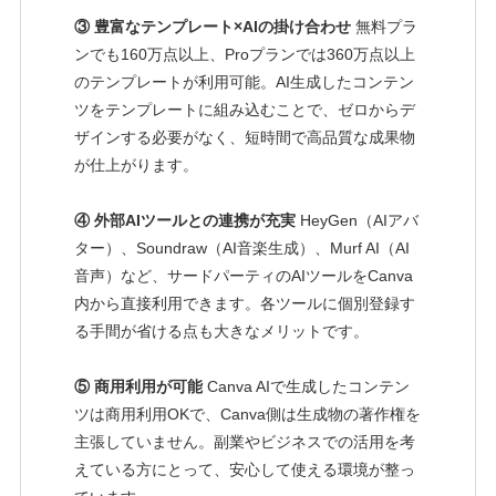
③ 豊富なテンプレート×AIの掛け合わせ
無料プラ
ンでも160万点以上、Proプランでは360万点以上
のテンプレートが利用可能。AI生成したコンテン
ツをテンプレートに組み込むことで、ゼロからデ
ザインする必要がなく、短時間で高品質な成果物
が仕上がります。
④ 外部AIツールとの連携が充実
HeyGen（AIアバ
ター）、Soundraw（AI音楽生成）、Murf AI（AI
音声）など、サードパーティのAIツールをCanva
内から直接利用できます。各ツールに個別登録す
る手間が省ける点も大きなメリットです。
⑤ 商用利用が可能
Canva AIで生成したコンテン
ツは商用利用OKで、Canva側は生成物の著作権を
主張していません。副業やビジネスでの活用を考
えている方にとって、安心して使える環境が整っ