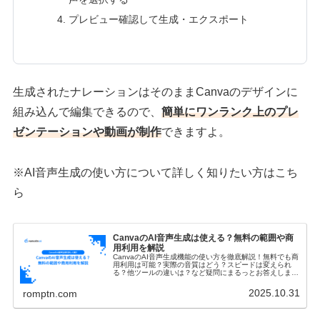
プレビュー確認して生成・エクスポート
生成されたナレーションはそのままCanvaのデザインに
組み込んで編集できるので、
簡単にワンランク上のプレ
ゼンテーションや動画が制作
できますよ。
※AI音声生成の使い方について詳しく知りたい方はこち
ら
CanvaのAI音声生成は使える？無料の範囲や商
用利用を解説
CanvaのAI音声生成機能の使い方を徹底解説！無料でも商
用利用は可能？実際の音質はどう？スピードは変えられ
る？他ツールの違いは？など疑問にまるっとお答えしま
す。自然な日本語ナレーションを数分で作成する方法を今
すぐチェック！
2025.10.31
romptn.com