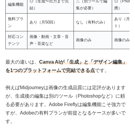
◎（生成〜出力まで完
△（別ツールで編
◎（Photo
編集機能
結）
集が必要）
携）
無料プラ
あり（月2
あり（月50回）
なし（有料のみ）
ン
ト）
対応コン
画像・動画・文章・音
画像のみ
画像のみ
テンツ
声・音楽など
最大の違いは、
Canva AIが「生成」と「デザイン編集」
を1つのプラットフォームで完結できる点
です。
例えばMidjourneyは画像の生成品質には定評があります
が、生成後の編集は別のツール（Photoshopなど）に頼
る必要があります。Adobe Fireflyは編集機能こそ強力で
すが、Adobeの有料プランが前提となるケースが多いで
す。