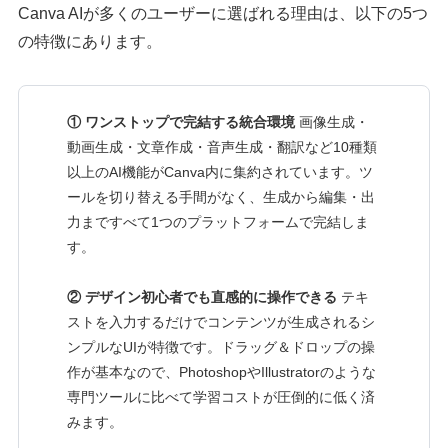
Canva AIが多くのユーザーに選ばれる理由は、以下の5つ
の特徴にあります。
① ワンストップで完結する統合環境
画像生成・
動画生成・文章作成・音声生成・翻訳など10種類
以上のAI機能がCanva内に集約されています。ツ
ールを切り替える手間がなく、生成から編集・出
力まですべて1つのプラットフォームで完結しま
す。
② デザイン初心者でも直感的に操作できる
テキ
ストを入力するだけでコンテンツが生成されるシ
ンプルなUIが特徴です。ドラッグ＆ドロップの操
作が基本なので、PhotoshopやIllustratorのような
専門ツールに比べて学習コストが圧倒的に低く済
みます。