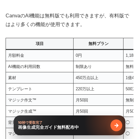
CanvaのAI機能は無料版でも利用できますが、有料版で
はより多くの機能が使用できます。
項目
無料プラン
月額料金
0円
1,180
AI機能の利用回数
制限あり
無料版
素材
450万点以上
1億4,
テンプレート
220万以上
500万
マジック作文™
月50回
無制限
マジック生成™
月50回
月500
背景透過
×
◯
10秒で受取完了
→
画像生成完全ガイド無料配布中
無料で受け
マジック加工
×
◯