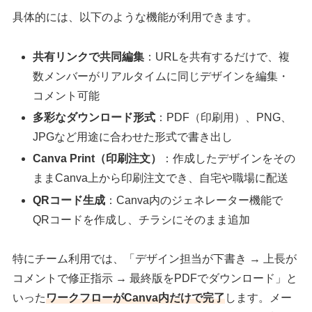
具体的には、以下のような機能が利用できます。
共有リンクで共同編集
：URLを共有するだけで、複
数メンバーがリアルタイムに同じデザインを編集・
コメント可能
多彩なダウンロード形式
：PDF（印刷用）、PNG、
JPGなど用途に合わせた形式で書き出し
Canva Print（印刷注文）
：作成したデザインをその
ままCanva上から印刷注文でき、自宅や職場に配送
QRコード生成
：Canva内のジェネレーター機能で
QRコードを作成し、チラシにそのまま追加
特にチーム利用では、「デザイン担当が下書き → 上長が
コメントで修正指示 → 最終版をPDFでダウンロード」と
いった
ワークフローがCanva内だけで完了
します。メー