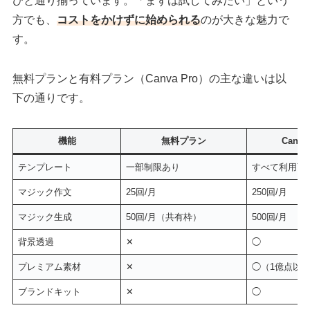
ひと通り揃っています。「まずは試してみたい」という
方でも、
コストをかけずに始められる
のが大きな魅力で
す。
無料プランと有料プラン（Canva Pro）の主な違いは以
下の通りです。
機能
無料プラン
Canv
テンプレート
一部制限あり
すべて利用可
マジック作文
25回/月
250回/月
マジック生成
50回/月（共有枠）
500回/月
背景透過
✕
◯
プレミアム素材
✕
◯（1億点以
ブランドキット
✕
◯