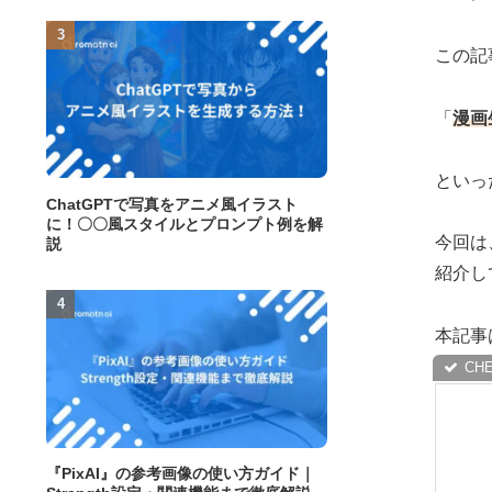
この記
「
漫画
といっ
ChatGPTで写真をアニメ風イラスト
に！〇〇風スタイルとプロンプト例を解
今回は
説
紹介し
本記事
『PixAI』の参考画像の使い方ガイド｜