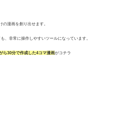
けの漫画を創り出せます。
ても、非常に操作しやすいツールになっています。
ら30分で作成した4コマ
漫画
がコチラ