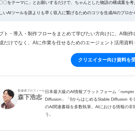
〇〇をテーマに」とお願いするだけで、ちゃんとした物語の構成案を考
しいAIツールを誰よりも早く収入に繋げるためのコツを生成AIのプロか
プト・導入・制作フローをまとめて学びたい方向けに、AI制
成だけでなく、AIに作業を任せるためのエージェント活用資料
クリエイター向け資料を
監修者プロフィール
日本最大級のAI情報プラットフォーム「romptn 
森下浩志
Diffusion」「0からはじめるStable Diff
のAI関連書籍を多数執筆。AIにおける情報の
う。