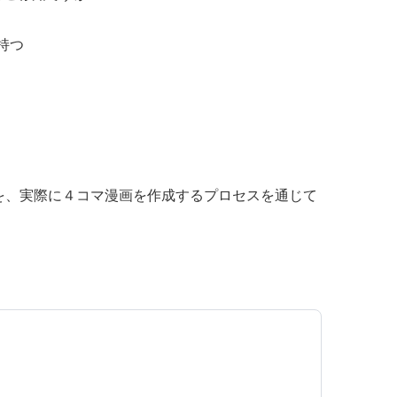
持つ
を、実際に４コマ漫画を作成するプロセスを通じて