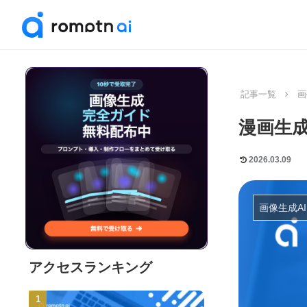
記事一覧
画
漫画生成
2026.03.09
画像生成AI
アクセスランキング