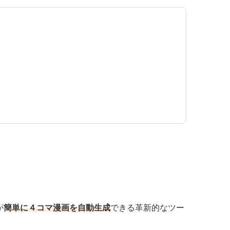
が
簡単に４コマ漫画を自動生成
できる革新的なツー