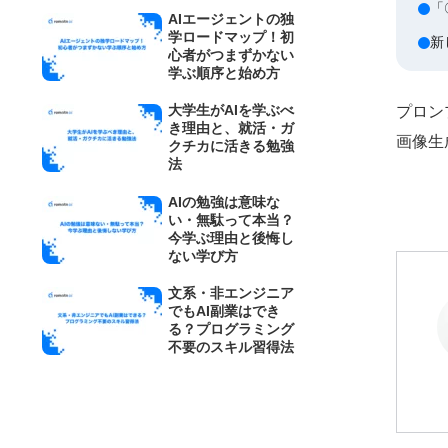
「
AIエージェントの独
学ロードマップ！初
新
心者がつまずかない
学ぶ順序と始め方
大学生がAIを学ぶべ
プロン
き理由と、就活・ガ
画像生
クチカに活きる勉強
法
AIの勉強は意味な
い・無駄って本当？
今学ぶ理由と後悔し
ない学び方
文系・非エンジニア
でもAI副業はでき
る？プログラミング
不要のスキル習得法