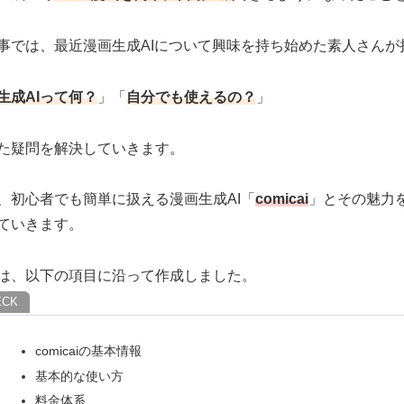
事では、最近漫画生成AIについて興味を持ち始めた素人さんが
生成AIって何？
」「
自分でも使えるの？
」
た疑問を解決していきます。
、初心者でも簡単に扱える漫画生成AI「
comicai
」とその魅力
ていきます。
は、以下の項目に沿って作成しました。
comicaiの基本情報
基本的な使い方
料金体系