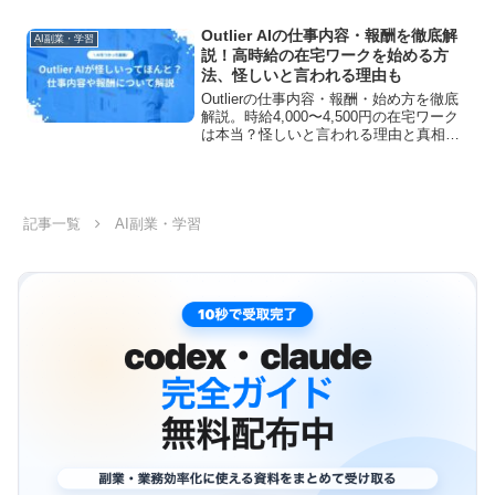
しています。この記事を読めばAI副業で
月10万円稼ぐために必要な情報を一気に
Outlier AIの仕事内容・報酬を徹底解
AI副業・学習
理解することができます。
説！高時給の在宅ワークを始める方
法、怪しいと言われる理由も
Outlierの仕事内容・報酬・始め方を徹底
解説。時給4,000〜4,500円の在宅ワーク
は本当？怪しいと言われる理由と真相、
実際の収入例、登録方法から注意点まで
網羅。AI開発を支援する副業に興味があ
る方必見です。
記事一覧
AI副業・学習