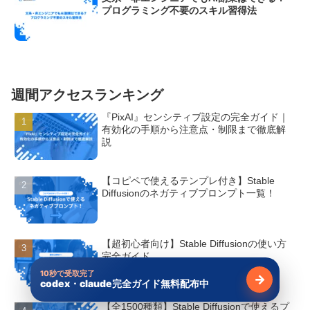
プログラミング不要のスキル習得法
週間アクセスランキング
『PixAI』センシティブ設定の完全ガイド｜
有効化の手順から注意点・制限まで徹底解
説
【コピペで使えるテンプレ付き】Stable
Diffusionのネガティブプロンプト一覧！
【超初心者向け】Stable Diffusionの使い方
完全ガイド
10秒で受取完了
→
codex・claude完全ガイド無料配布中
無料で受け
【全1500種類】Stable Diffusionで使えるプ