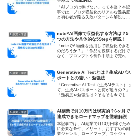
手順まで徹底解説
「AIブログは稼げない」って本当？本記
事では、ブログ収益化のリアルな難易度
と初心者が陥る失敗パターンを解説しま
す。AIへの丸投げを卒業し、優秀なアシ
スタントとして活用しながら、着実に副
業収入を得る5つのステップを大公開！
note×AI画像で収益化する方法は？5
AI副業・学習
つの方法や具体的な5Stepを解説！
「noteでAI画像を活用して収益化できる
のだろうか？」「作品を投稿するだけで
なく、プロンプトや制作手順まで売れる
のだろうか？」このように疑問をお持ち
の方も多いのではないでしょうか。AI画
像を作れる人は増えてきましたが、note
Generative AI Testとは？生成AIパス
AI副業・学習
でどう価値に...
ポートとの違い・勉強法
「Generative AI Test（生成AIテスト）っ
て、生成AIパスポートと何が違うの？」
「難易度や勉強法は？そもそも今でも受
けられるの？」——生成AIの資格を調べ
ていると、名前は出てくるのに、くわし
い解説が見つからず迷っていませんか...
AI副業で月10万円は現実的？6ヶ月で
AI副業・学習
達成できるロードマップを徹底解説
本記事では、AI副業で月10万円稼ぐため
に必要な条件、メリット、おすすめの副
業ジャンル、ロードマップ、スケジュー
ルや始める前の注意点について徹底解説