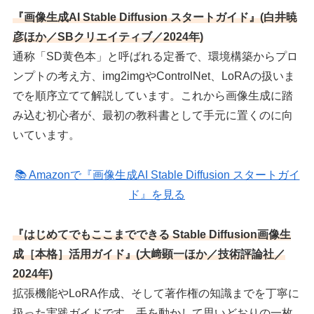
『画像生成AI Stable Diffusion スタートガイド』(白井暁
彦ほか／SBクリエイティブ／2024年)
通称「SD黄色本」と呼ばれる定番で、環境構築からプロ
ンプトの考え方、img2imgやControlNet、LoRAの扱いま
でを順序立てて解説しています。これから画像生成に踏
み込む初心者が、最初の教科書として手元に置くのに向
いています。
📚 Amazonで『画像生成AI Stable Diffusion スタートガイ
ド』を見る
『はじめてでもここまでできる Stable Diffusion画像生
成［本格］活用ガイド』(大﨑顕一ほか／技術評論社／
2024年)
拡張機能やLoRA作成、そして著作権の知識までを丁寧に
扱った実践ガイドです。手を動かして思いどおりの一枚