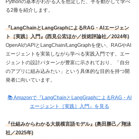
Pythonの基本がわかる人を想定した、手を動かして学べ
る2冊を紹介します。
『LangChainとLangGraphによるRAG・AIエージェン
ト［実践］入門』(西見公宏ほか／技術評論社／2024年)
OpenAIのAPIとLangChain/LangGraphを使い、RAGやAI
エージェントを実装しながら学べる実践入門です。エー
ジェントの設計パターンが豊富に示されており、「自分
のアプリに組み込みたい」という具体的な目的を持つ開
発者に向いています。
📚 Amazonで『LangChainとLangGraphによるRAG・AI
エージェント［実践］入門』を見る
『仕組みからわかる大規模言語モデル』(奥田勝己／翔泳
社／2025年)