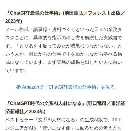
『ChatGPT最強の仕事術』(池田朋弘／フォレスト出版／
2023年)
メール作成・議事録・資料づくりといった日々の業務タ
スクごとに、具体的な指示の出し方を解説した実践書で
す。「とりあえず触ってみたが成果につながらない」と
いう人が、明日からの仕事で手を動かしながら学べる構
成になっています。まず実務の成果を出したい人に向い
ています。
📚 Amazonで『ChatGPT最強の仕事術』を見る
『ChatGPT時代の文系AI人材になる』(野口竜司／東洋経
済新報社／2023年)
ベストセラー『文系AI人材になる』の生成AI版で、非エ
ンジニアがAIを「使いこなす側」に回るための考え方を