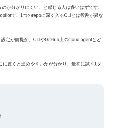
entと何が違うのか分かりにくい、と感じる人は多いはずです。
めのCopilotで、1つのrepoに深く入るCLIとは役割が異な
定が前提か、CLIやGitHub上のcloud agentとど
tのどこに置くと進めやすいかが分かり、最初に試す1タ
面