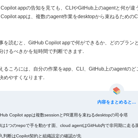
ub Copilot appの告知を見ても、CLIやGitHub上のag
ub Copilot appは、複数のagent作業をdesktopから束ねるた
を読むと、GitHub Copilot appで何ができるか、どのプランと設
分けるべきかを短時間で判断できます.
えるころには、自分の作業をapp、CLI、GitHub上のagen
決めやすくなります.
内容をまとめると…
itHub Copilot appは複数sessionとPR運用を束ねるdesktopの司令塔
LIは1つのrepoで手を動かす面、cloud agentはGitHub内で非同期に走る
入判断はCopilot契約と組織設定の確認が先