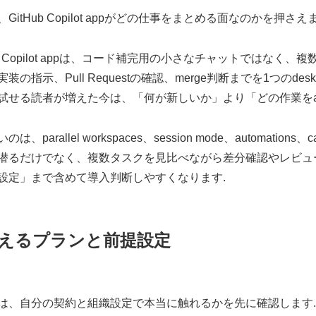
GitHub Copilot appがどの仕事をまとめる面なのかを押さえま
ub Copilot appは、コード補完用の小さなチャットではなく、複数の
装の指示、Pull Requestの確認、merge判断までを1つのde
試せる読者が増えた今は、「何が新しいか」より「どの作業をa
のは、parallel workspaces、session mode、autom
潜るだけでなく、複数タスクを見比べながら差分確認やレビュ
設定」まで含めて導入判断しやすくなります.
えるプランと前提設定
は、自分の契約と組織設定で本当に触れるかを先に確認します.