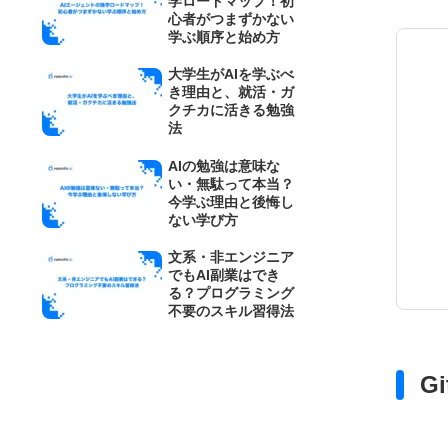
学ロードマップ！初
心者がつまずかない
学ぶ順序と始め方
大学生がAIを学ぶべ
き理由と、就活・ガ
クチカに活きる勉強
法
AIの勉強は意味な
い・無駄って本当？
今学ぶ理由と後悔し
ない学び方
文系・非エンジニア
でもAI副業はでき
る？プログラミング
不要のスキル習得法
G