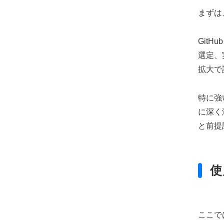
まずは、
GitH
選定、実
拡大で
特に強い
に深く
と前提
使
ここで