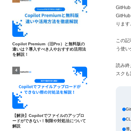
GitH
GitH
ります.
この記事
Copilot Premium（旧Pro）と無料版の
う使い
違いは？導入すべき人やおすすめ活用法
を解説！
読み終
スクも
G
【解決】Copilotでファイルのアップロ
C
ードができない！制限や対処法について
解説
導