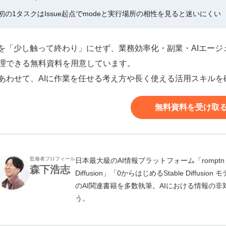
初の1タスクはIssue起点でmodeと実行場所の相性を見ると迷いにくい
Iを「少し触って終わり」にせず、業務効率化・副業・AIエー
理できる無料資料を用意しています。
あわせて、AIに作業を任せる考え方や長く使える活用スキル
無料資料を受け取
監修者プロフィール
日本最大級のAI情報プラットフォーム「romptn 
森下浩志
Diffusion」「0からはじめるStable Diff
のAI関連書籍を多数執筆。AIにおける情報の
う。