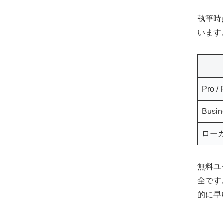
執筆時点で
います
Pro / 
Busine
ロー
無料ユ
全です
的に早