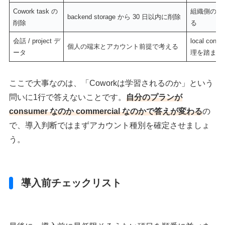
Cowork task の
組織側の ret
backend storage から 30 日以内に削除
削除
る
会話 / project デ
local conve
個人の端末とアカウント前提で考える
ータ
理を踏まえ
ここで大事なのは、「Coworkは学習されるのか」という
問いに1行で答えないことです。
自分のプランが
consumer なのか commercial なのかで答えが変わる
の
で、導入判断ではまずアカウント種別を確定させましょ
う。
導入前チェックリスト