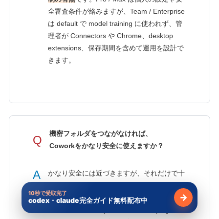
全審査条件が絡みますが、Team / Enterprise
は default で model training に使われず、管
理者が Connectors や Chrome、desktop
extensions、保存期間を含めて運用を設計で
きます。
機密フォルダをつながなければ、
Q
Coworkをかなり安全に使えますか？
A
かなり安全には近づきますが、それだけで十
分とは言えません。connected folders を絞
10秒で受取完了
→
るのは強い対策ですが、browser、
codex・claude完全ガイド無料配布中
無料で受け
Connectors、computer use、local plugin