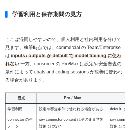
学習利用と保存期間の見方
ここは混同しやすいので、個人利用と社内利用を分けて
見ます。執筆時点では、commercial の Team/Enterprise
は
inputs / outputs が default で model training に使わ
れない
一方、consumer の Pro/Max は設定や安全審査の
条件によって chats and coding sessions が改善に使われ
る場合があります。
観点
Pro / Max
T
学習利用
設定や審査条件で使われる場合がある
default
connector の生
raw connector content はそのまま学習
raw conne
データ
対象ではない
対象ではな