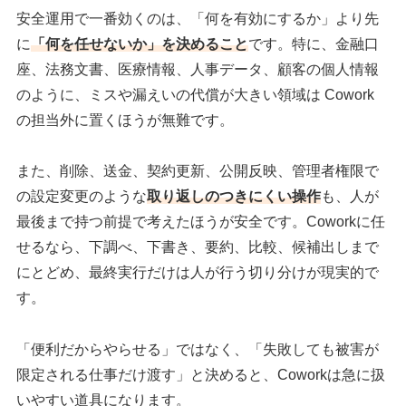
安全運用で一番効くのは、「何を有効にするか」より先
に
「何を任せないか」を決めること
です。特に、金融口
座、法務文書、医療情報、人事データ、顧客の個人情報
のように、ミスや漏えいの代償が大きい領域は Cowork
の担当外に置くほうが無難です。
また、削除、送金、契約更新、公開反映、管理者権限で
の設定変更のような
取り返しのつきにくい操作
も、人が
最後まで持つ前提で考えたほうが安全です。Coworkに任
せるなら、下調べ、下書き、要約、比較、候補出しまで
にとどめ、最終実行だけは人が行う切り分けが現実的で
す。
「便利だからやらせる」ではなく、「失敗しても被害が
限定される仕事だけ渡す」と決めると、Coworkは急に扱
いやすい道具になります。