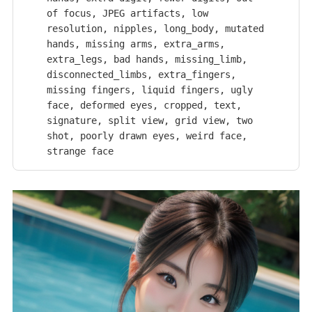
of focus, JPEG artifacts, low 
resolution, nipples, long_body, mutated 
hands, missing arms, extra_arms, 
extra_legs, bad hands, missing_limb, 
disconnected_limbs, extra_fingers, 
missing fingers, liquid fingers, ugly 
face, deformed eyes, cropped, text, 
signature, split view, grid view, two 
shot, poorly drawn eyes, weird face, 
strange face