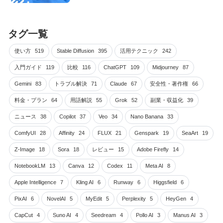
タグ一覧
使い方
519
Stable Diffusion
395
活用テクニック
242
入門ガイド
119
比較
116
ChatGPT
109
Midjourney
87
Gemini
83
トラブル解決
71
Claude
67
安全性・著作権
66
料金・プラン
64
用語解説
55
Grok
52
副業・収益化
39
ニュース
38
Copilot
37
Veo
34
Nano Banana
33
ComfyUI
28
Affinity
24
FLUX
21
Genspark
19
SeaArt
19
Z-Image
18
Sora
18
レビュー
15
Adobe Firefly
14
NotebookLM
13
Canva
12
Codex
11
Meta AI
8
Apple Intelligence
7
Kling AI
6
Runway
6
Higgsfield
6
PixAI
6
NovelAI
5
MyEdit
5
Perplexity
5
HeyGen
4
CapCut
4
Suno AI
4
Seedream
4
Pollo AI
3
Manus AI
3