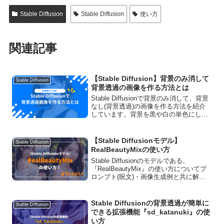
Stable Diffusion
Stable Diffusion
使い方
関連記事
【Stable Diffusion】背景のみ消して
Stable Diffusion
背景透過の画像を作る方法とは
Stable Diffusionで背景のみ消して、背景
なし(背景透過)の画像を作る方法を紹介
しています。背景を黒や白の単色にした
い方や背景をぼかしたい方向けのプロン
プトも紹介していますので、ぜひ参考に
してください。
【Stable Diffusionモデル】
Stable Diffusion
RealBeautyMixの使い方
Stable Diffusionのモデルである、
『RealBeautyMix』の使い方についてプ
ロンプト(呪文)・画像生成例と共に解説
しています！商用利用の可否や、ダウン
ロード方法、おすすめVAEについてもご
紹介しています。
Stable Diffusionの背景透過が簡単に
Stable Diffusion
できる拡張機能『sd_katanuki』の使
い方