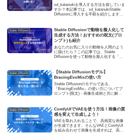
sd_katanukiを導入する方法を探していま
すか？本記事では、sd_katanukiStable
Diffusionに導入する手順を紹介します。
sd_katanukiの使い方や設定も紹介してい
るので、読んで参考にしてください。
Stable Diffusionで動物を擬人化して
Stable Diffusion
生成する方法！おすすめの呪文(プロ
ンプト)も紹介
あなたのお気に入りの動物を人間のよう
に描けたら？この記事では、Stable
Diffusionを使って動物を擬人化する「呪
文（プロンプト）」を紹介しています。
今すぐ試して、擬人化アートの世界に飛
び込もう！
【Stable Diffusionモデル】
Stable Diffusion
BracingEvoMixの使い方
Stable Diffusionのモデルである、
『BracingEvoMix』の使い方についてプ
ロンプト(呪文)・画像生成例と共に解説
しています！商用利用の可否や、ダウン
ロード方法、おすすめVAEについてもご
紹介しています。
ComfyUIでVAEを使う方法！画像の質
Stable Diffusion
感を変えて生成しよう！
VAEを取れ入れることで、高画質な画像
が生成できます。そんなVAEとComfyUI
を組み合わせて画像を生成すれば、高画