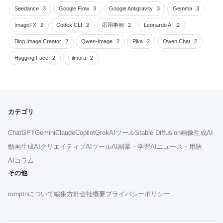
Seedance
3
Google Flow
3
Google Antigravity
3
Gemma
3
ImageFX
2
Codex CLI
2
応用事例
2
Leonardo AI
2
Bing Image Creator
2
Qwen-Image
2
Pika
2
Qwen Chat
2
Hugging Face
2
Filmora
2
カテゴリ
ChatGPT
Gemini
Claude
Copilot
Grok
AIツール
Stable Diffusion
画像生成AI
動画生成AI
クリエイティブAIツール
AI副業・学習
AIニュース・用語
AIコラム
その他
romptnについて
編集方針
会社概要
プライバシーポリシー