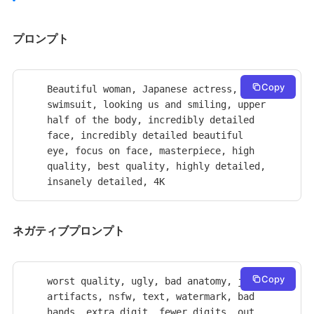
プロンプト
Copy
Beautiful woman, Japanese actress, 
swimsuit, looking us and smiling, upper 
half of the body, incredibly detailed 
face, incredibly detailed beautiful 
eye, focus on face, masterpiece, high 
quality, best quality, highly detailed, 
insanely detailed, 4K
ネガティブプロンプト
Copy
worst quality, ugly, bad anatomy, jpeg 
artifacts, nsfw, text, watermark, bad 
hands, extra digit, fewer digits, out 