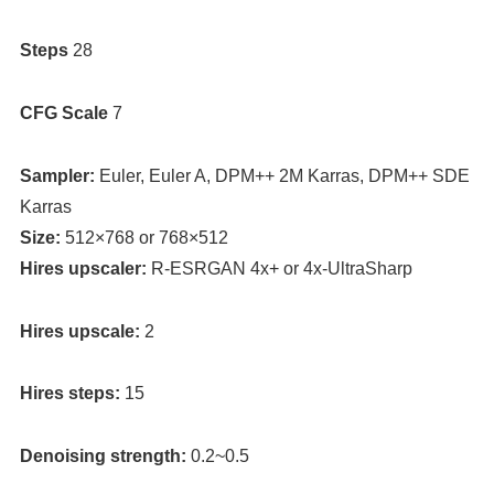
Steps
28
CFG Scale
7
Sampler:
Euler, Euler A, DPM++ 2M Karras, DPM++ SDE
Karras
Size:
512×768 or 768×512
Hires upscaler:
R-ESRGAN 4x+ or 4x-UltraSharp
Hires upscale:
2
Hires steps:
15
Denoising strength:
0.2~0.5