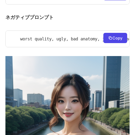
ネガティブプロンプト
Copy
worst quality, ugly, bad anatomy, jpeg artifact