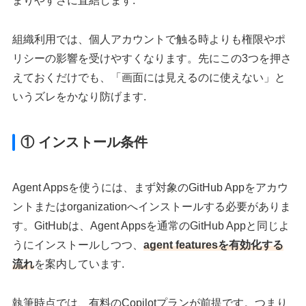
まりやすさに直結します.
組織利用では、個人アカウントで触る時よりも権限やポ
リシーの影響を受けやすくなります。先にこの3つを押さ
えておくだけでも、「画面には見えるのに使えない」と
いうズレをかなり防げます.
① インストール条件
Agent Appsを使うには、まず対象のGitHub Appをアカウ
ントまたはorganizationへインストールする必要がありま
す。GitHubは、Agent Appsを通常のGitHub Appと同じよ
うにインストールしつつ、
agent featuresを有効化する
流れ
を案内しています.
執筆時点では、有料のCopilotプランが前提です。つまり