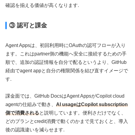
確認を揃える価値が高くなります.
③ 認可と課金
Agent Appsは、初回利用時にOAuthの認可フローが入り
ます。これはpartner側の機能へ安全に接続するための手
順で、追加の認証情報を自分で配るというより、GitHub
経由でagent appと自分の権限関係を結び直すイメージで
す.
課金面では、GitHub DocsはAgent AppsがCopilot cloud
agentの仕組みで動き、
AI usageはCopilot subscription
側で消費される
と説明しています。便利さだけでなく、
どのプランとcredit消費で動くのかまで見ておくと、導入
後の認識違いを減らせます.