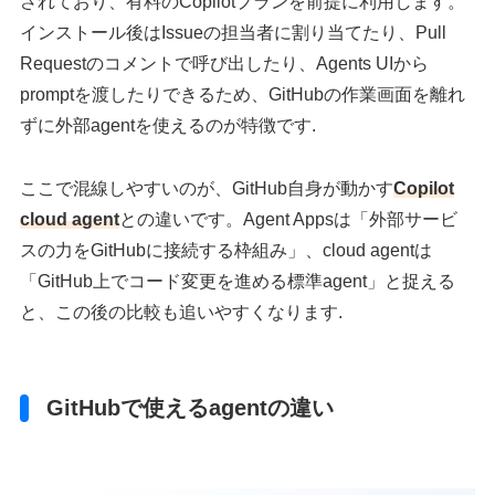
されており、有料のCopilotプランを前提に利用します。
インストール後はIssueの担当者に割り当てたり、Pull
Requestのコメントで呼び出したり、Agents UIから
promptを渡したりできるため、GitHubの作業画面を離れ
ずに外部agentを使えるのが特徴です.
ここで混線しやすいのが、GitHub自身が動かす
Copilot
cloud agent
との違いです。Agent Appsは「外部サービ
スの力をGitHubに接続する枠組み」、cloud agentは
「GitHub上でコード変更を進める標準agent」と捉える
と、この後の比較も追いやすくなります.
GitHubで使えるagentの違い