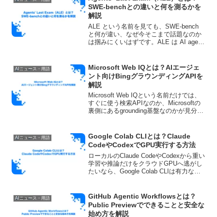
SWE-benchとの違いと何を測るかを
解説
ALE という名前を見ても、SWE-bench
と何が違い、なぜ今そこまで話題なのか
は掴みにくいはずです。ALE は AI agent
を「コードが書けるか」だけでなく、
「現実の仕事を最後までやり切れるか」
で測ろうとする benchmark...
Microsoft Web IQとは？AIエージェ
AIニュース・用語
ント向けBingグラウンディングAPIを
解説
Microsoft Web IQという名前だけでは、
すぐに使う検索APIなのか、Microsoftの
裏側にあるgrounding基盤なのかが見分け
にくいはずです。実際の位置づけは後者
に近く、AIエージェントが外部の最新情
報を根拠付きで扱うた...
Google Colab CLIとは？Claude
AIニュース・用語
CodeやCodexでGPU実行する方法
ローカルのClaude CodeやCodexから重い
学習や推論だけをクラウドGPUへ逃がし
たいなら、Google Colab CLIは有力な選
択肢です。ブラウザでColabを開きっぱな
しにしなくても、ターミナルから実行環
境を扱えるので、Co...
GitHub Agentic Workflowsとは？
AIニュース・用語
Public Previewでできることと安全な
始め方を解説