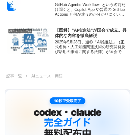
GitHub Agentic Workflows という名前だ
け聞くと、Copilot App や普通の GitHub
Actions と何が違うのか分かりにくいは
ずです。実態は、Markdown で書いた
workflow を GitHu...
【図解】”AI推進法”が国会で成立。具
AIニュース・用語
体的な内容を徹底解説
2025年5月28日、通称「AI推進法」（正
式名称：人工知能関連技術の研究開発及
び活用の推進に関する法律）が国会で可
決・成立しました。本記事では、そのAI
推進法の内容についてわかりやすく解説
をしています。
記事一覧
AIニュース・用語