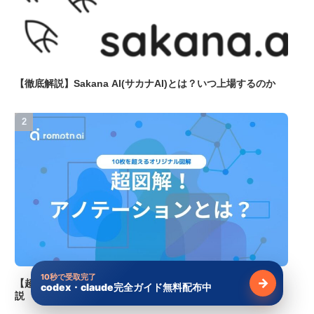
【徹底解説】Sakana AI(サカナAI)とは？いつ上場するのか
10秒で受取完了
→
【超図解】アノテーションとは？仕組みから課題まで徹底解
codex・claude完全ガイド無料配布中
無料で受け
説