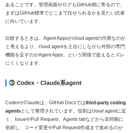
あることです。管理画面やログもGitHub側に寄るので、
まずはGitHub標準でどこまで任せられるかを見たい読者
に向いています.
比較するときは、Agent Appsがcloud agentの代替なのか
と考えるより、cloud agentを土台にしながら外部の専門
機能を足すのがAgent Apps、という関係で捉えるとズレ
にくくなります.
③ Codex・Claude系agent
CodexやClaudeは、GitHub Docsでは
third-party coding
agents
として整理されています。役割はcloud agentに近
く、IssueやPull Request、Agents tabなどから非同期に
依頼し、コード変更やPull Request作成まで進めるのが