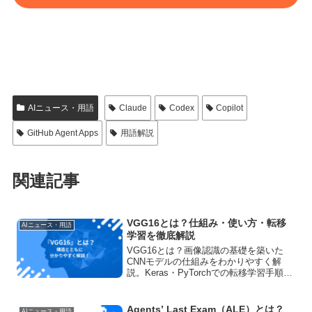
AIニュース・用語
Claude
Codex
Copilot
GitHub Agent Apps
用語解説
関連記事
VGG16とは？仕組み・使い方・転移
AIニュース・用語
学習を徹底解説
VGG16とは？画像認識の基礎を築いた
CNNモデルの仕組みをわかりやすく解
説。Keras・PyTorchでの転移学習手順、
ResNetとの違い、特徴可視化の方法まで
網羅します。
Agents’ Last Exam（ALE）とは？
AIニュース・用語