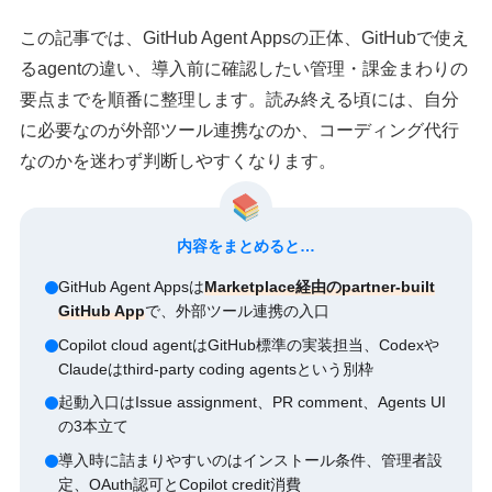
この記事では、GitHub Agent Appsの正体、GitHubで使え
るagentの違い、導入前に確認したい管理・課金まわりの
要点までを順番に整理します。読み終える頃には、自分
に必要なのが外部ツール連携なのか、コーディング代行
なのかを迷わず判断しやすくなります。
内容をまとめると…
GitHub Agent Appsは
Marketplace経由のpartner-built
GitHub App
で、外部ツール連携の入口
Copilot cloud agentはGitHub標準の実装担当、Codexや
Claudeはthird-party coding agentsという別枠
起動入口はIssue assignment、PR comment、Agents UI
の3本立て
導入時に詰まりやすいのはインストール条件、管理者設
定、OAuth認可とCopilot credit消費