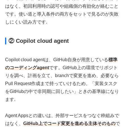
はなく、初回利用時の認可や組織側の有効化が絡むこと
です。使い道と導入条件の両方をセットで見るのが失敗
しにくい読み方です.
② Copilot cloud agent
Copilot cloud agentは、GitHub自身が用意している
標準
のコーディングagent
です。GitHub上の環境でリポジト
リを調べ、計画を立て、branchで変更を進め、必要なら
Pull Request作成まで持っていけるため、「実装タスク
をGitHubの中で非同期に回したい」ときの基準線になり
ます.
Agent Appsとの違いは、外部サービスをつなぐ枠組みで
はなく、
GitHub上でコード変更を進める主体そのもの
で