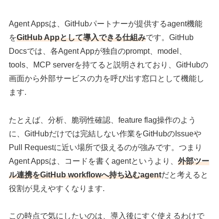
Agent Appsは、GitHubパートナーが提供するagent機能
を
GitHub Appとして導入できる仕組み
です。GitHub
Docsでは、各Agent Appが独自のprompt、model、
tools、MCP serverを持てると説明されており、GitHubの
画面から外部サービスの力を呼び出す窓口として機能し
ます.
たとえば、分析、脆弱性確認、feature flag操作のよう
に、GitHubだけでは完結しない作業をGitHubのIssueや
Pull Requestに近い場所で扱えるのが強みです。つまり
Agent Appsは、コードを書くagentというより、
外部ツー
ル連携をGitHub workflowへ持ち込むagent
だと考えると
役割が見えやすくなります.
この時点で気にしたいのは、導入後にすぐ使えるわけで