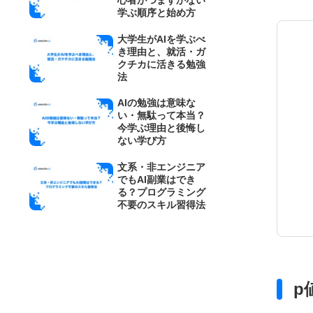
心者がつまずかない
学ぶ順序と始め方
大学生がAIを学ぶべ
き理由と、就活・ガ
クチカに活きる勉強
法
AIの勉強は意味な
い・無駄って本当？
今学ぶ理由と後悔し
ない学び方
文系・非エンジニア
でもAI副業はでき
る？プログラミング
不要のスキル習得法
p