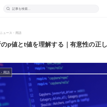
Iニュース・用語
析のp値とt値を理解する｜有意性の正
ス・用語