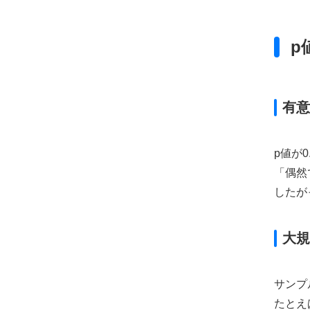
p
有意
p値が
「偶然
したが
大規
サンプ
たとえば