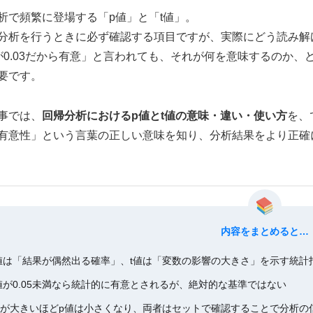
析で頻繁に登場する「p値」と「t値」。
分析を行うときに必ず確認する項目ですが、実際にどう読み解
が0.03だから有意」と言われても、それが何を意味するのか
要です。
事では、
回帰分析におけるp値とt値の意味・違い・使い方
を、
有意性」という言葉の正しい意味を知り、分析結果をより正確
内容をまとめると…
値は「結果が偶然出る確率」、t値は「変数の影響の大きさ」を示す統計
値が0.05未満なら統計的に有意とされるが、絶対的な基準ではない
値が大きいほどp値は小さくなり、両者はセットで確認することで分析の