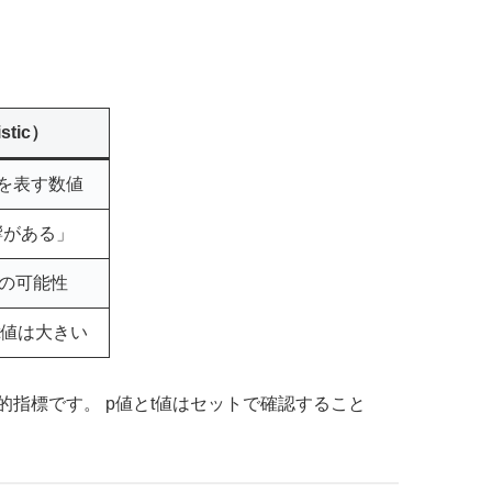
istic）
を表す数値
響がある」
有意の可能性
t値は大きい
的指標です。 p値とt値はセットで確認すること