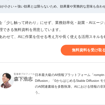
値が小さい＝強い効果とは限らないため、効果量や実務的な意味も合わ
Iを「少し触って終わり」にせず、業務効率化・副業・AIエー
理できる無料資料を用意しています。
あわせて、AIに作業を任せる考え方や長く使える活用スキル
無料資料を受け取
監修者プロフィール
日本最大級のAI情報プラットフォーム「romptn 
森下浩志
Diffusion」「0からはじめるStable Diff
のAI関連書籍を多数執筆。AIにおける情報の
う。