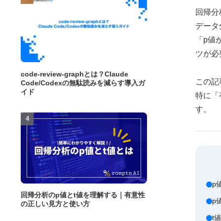
回帰分
データ
「p値
ツが必
code-review-graphとは？Claude
この記
Code/Codexの無駄読みを減らす導入ガ
イド
特に「
す。
p
回帰分析のp値とt値を理解する｜有意性
p
の正しい見方と使い方
t