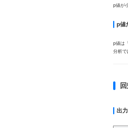
p値が
p値
p値は
分析で
回
出力