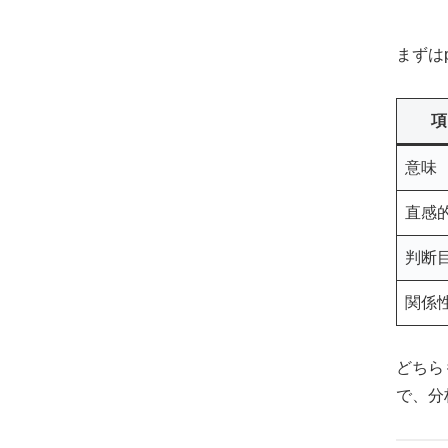
まずは
項
意味
直感
判断
関係
どちら
で、分