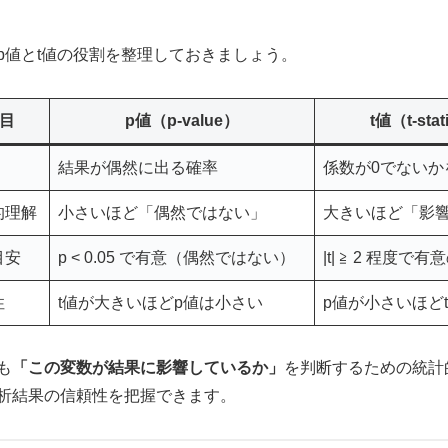
p値とt値の役割を整理しておきましょう。
目
p値（p-value）
t値（t-stat
結果が偶然に出る確率
係数が0でないか
的理解
小さいほど「偶然ではない」
大きいほど「影
目安
p < 0.05 で有意（偶然ではない）
|t| ≧ 2 程度で
性
t値が大きいほどp値は小さい
p値が小さいほど
も
「この変数が結果に影響しているか」
を判断するための統計
析結果の信頼性を把握できます。