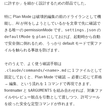
に許すか」を細かく設計するための部品でした。
特に Plan Mode は破壊的編集の前のドライランとして機
能し、AI が何をしようとしているかを文章で先に確認で
settings.json
きる唯一の permissionMode です。
の
defaultMode
plan
を
にしておけば、起動時から自動
で安全側に倒れるため、うっかり default モードで実ファ
イルを触られる事故を防げます。
そのうえで、よく使う確認手順は
.claude/commands/<name>.md
に 1 ファイルとして
固定しておくと、Plan Mode で確認 → 必要に応じて昇格
→ 編集、という流れを 1 コマンドで再現できます。
$ARGUMENTS
frontmatter と
を組み合わせれば、対象ファ
イルやレビュー観点を引数として渡しつつ、許可ツール
を絞った安全な定型コマンドが作れます。