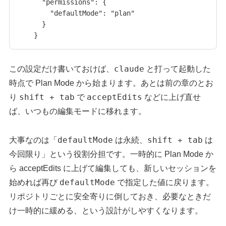
  "permissions": {

    "defaultMode": "plan"

  }

}
claude
この設定だけ書いておけば、
と打って起動した
時点で Plan Mode から始まります。あとは前の章のとお
shift + tab
acceptEdits
り
で
などに上げ直せ
ば、いつもの編集モードに移れます。
defaultMode
shift + tab
大事なのは「
は永続、
は
今回限り」という役割分担です。一時的に Plan Mode か
ら acceptEdits に上げて編集しても、新しいセッションを
defaultMode
始めれば再び
で指定した値に戻ります。
リポジトリごとに安全寄りに倒しておき、必要なときだ
け一時的に緩める、という設計がしやすくなります。