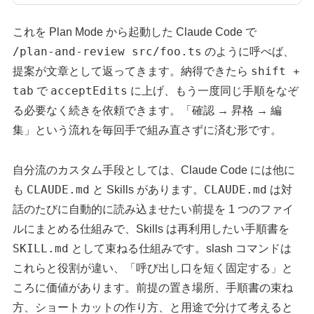
これを Plan Mode から起動した Claude Code で
/plan-and-review src/foo.ts
のように呼べば、
shift +
提案が文章として返ってきます。納得できたら
tab
acceptEdits
で
に上げ、もう一度同じ手順をなぞ
る必要なく続きを依頼できます。「確認 → 昇格 → 編
集」という流れを毎回手で組み直さずに済む形です。
自分流のカスタム手段としては、Claude Code には他に
CLAUDE.md
CLAUDE.md
も
と Skills があります。
は対
話のたびに自動的に読み込ませたい前提を 1 つのファイ
ルにまとめる仕組みで、Skills は再利用したい手順書を
SKILL.md
として束ねる仕組みです。slash コマンドは
これらと役割が違い、「呼び出し口を短く固定する」と
ころに価値があります。前提の置き場所、手順書の束ね
方、ショートカットの作り方、と用途で分けて考えると