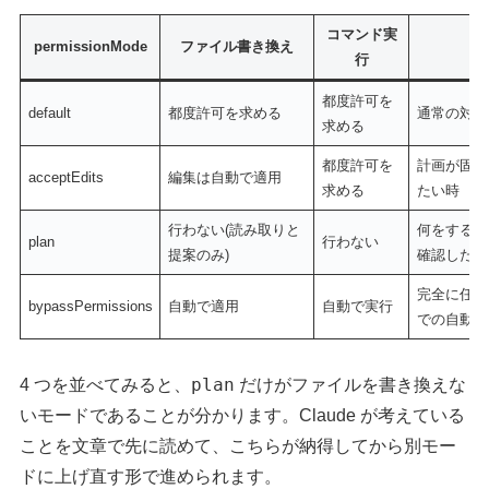
コマンド実
permissionMode
ファイル書き換え
行
都度許可を
default
都度許可を求める
通常の対話
求める
都度許可を
計画が固ま
acceptEdits
編集は自動で適用
求める
たい時
行わない(読み取りと
何をするか
plan
行わない
提案のみ)
確認したい
完全に任せ
bypassPermissions
自動で適用
自動で実行
での自動化
plan
4 つを並べてみると、
だけがファイルを書き換えな
いモードであることが分かります。Claude が考えている
ことを文章で先に読めて、こちらが納得してから別モー
ドに上げ直す形で進められます。