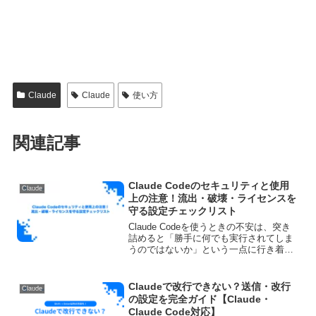
Claude
Claude
使い方
関連記事
Claude Codeのセキュリティと使用
Claude
上の注意！流出・破壊・ライセンスを
守る設定チェックリスト
Claude Codeを使うときの不安は、突き
詰めると「勝手に何でも実行されてしま
うのではないか」という一点に行き着き
ます。ファイルを消されるのが怖い、
APIキーや顧客のコードが外に漏れない
か不安、受託案件のコードが学習に使わ
Claudeで改行できない？送信・改行
Claude
れないか分から...
の設定を完全ガイド【Claude・
Claude Code対応】