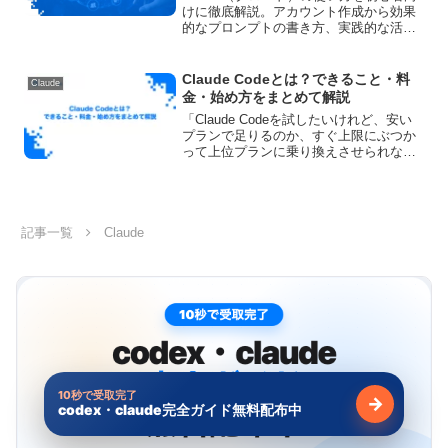
けに徹底解説。アカウント作成から効果
的なプロンプトの書き方、実践的な活用
例まで網羅。無料版の機能、有料版との
違い、注意点も詳しく紹介します！
Claude Codeとは？できること・料
Claude
金・始め方をまとめて解説
「Claude Codeを試したいけれど、安い
プランで足りるのか、すぐ上限にぶつか
って上位プランに乗り換えさせられない
か」——料金が読めなくて踏み出せない
方は多いはずです。さらに「結局は黒い
画面でコマンドを打つツールでしょ」と
いう思い込みも...
記事一覧
Claude
10秒で受取完了
→
codex・claude完全ガイド無料配布中
無料で受け