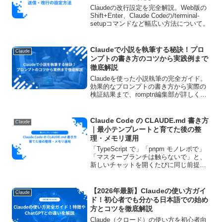
Claudeの改行設定を完全解説。Web版の
Shift+Enter、Claude Codeの/terminal-
setupコマンドなど幅広い方法について。
Claudeで小説を執筆する秘訣！プロ
Claude
ンプトの書き方のコツから実践例まで
徹底解説
Claudeを使った小説執筆の完全ガイド。
効果的なプロンプトの書き方から実際の
検証結果まで、romptn編集部が詳しく解
説。キャラクター設定のコツ、段階別執
筆テクニック、注意点も網羅し、初心者
でも質の高い小説が書けるようになりま
Claude Code の CLAUDE.md 書き方
Claude
す。
｜最小テンプレートと育てた後の整
理・メモリ運用
「TypeScript で」「pnpm モノレポで」
「マスターブランチは触らないで」と、
新しいチャットを開くたびに同じ前提を
Claude Code に喋り直していないでしょ
うか。毎セッションの説明ストレスを止
める最短ルートは、プロジェクト...
【2026年最新】Claudeの使い方ガイ
Claude
ド！初心者でも分かる日本語での始め
方とコツを徹底解説
Claude（クロード）の使い方を初心者向