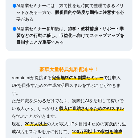
AI副業セミナーには、方向性を短時間で整理できるメリ
ットがある一方で、
販促目的や過度な期待に注意する
必
要がある
AI副業セミナー参加後は、
独学・教材補強・サポート学
習などの行動に移し、収益化へ向けてステップアップを
目指すことが重要
である
豪華大量特典無料配布中！
romptn aiが提携する
完全無料のAI副業セミナー
では収入
UPを目指すための生成AI活用スキルを学ぶことができま
す。
ただ知識を深めるだけでなく、実際にAIを活用して稼いで
いる人から、しっかりと
収入に直結させるためのAIスキル
を学ぶことができます。
現在、
20万人以上
の人が収入UPを目指すための実践的な生
成AI活用スキルを身に付けて、
100万円以上の収益を達成