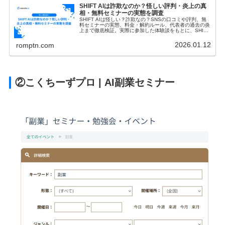
SHIFT AIは詐欺なのか？怪しい評判・炎上の真
相・無料セミナーの実態を調査
SHIFT AIは怪しい？詐欺なの？SNSの口コミや評判、無
料セミナーの実態、料金・解約ルール、代表者の過去の炎
上まで徹底検証。実際に参加した体験談をもとに、SHIFT
AIが向いている人・向いていない人、稼げる人と稼げない
人の違いを中立的に解説します。
2026.01.12
romptn.com
②こくちーずプロ | AI副業セミナー