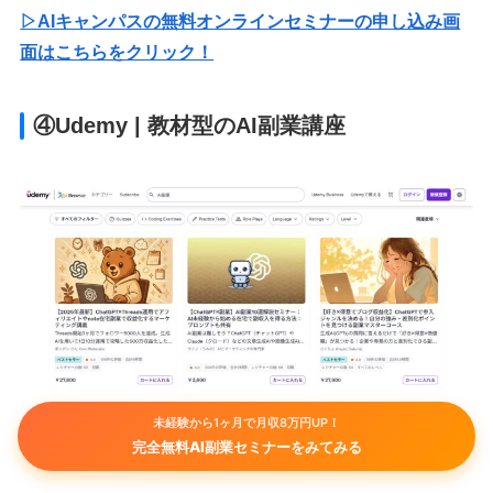
▷AIキャンパスの無料オンラインセミナーの申し込み画
面はこちらをクリック！
④Udemy | 教材型のAI副業講座
未経験から1ヶ月で月収8万円UP！
出典：
Udemy
完全無料AI副業セミナーをみてみる