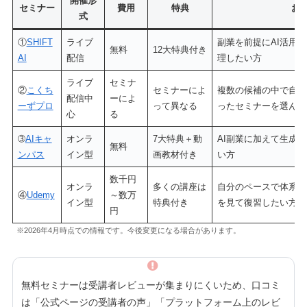
開催形
セミナー
費用
特典
お
式
①
SHIFT
ライブ
副業を前提にAI活用
無料
12大特典付き
AI
配信
理したい方
ライブ
セミナ
②
こくち
セミナーによ
複数の候補の中で自身
配信中
ーによ
ーずプロ
って異なる
ったセミナーを選んで
心
る
➂
AIキャ
オンラ
7大特典＋動
AI副業に加えて生成A
無料
ンパス
イン型
画教材付き
い方
数千円
オンラ
多くの講座は
自分のペースで体系的
④
Udemy
～数万
イン型
特典付き
を見て復習したい方
円
※2026年4月時点での情報です。今後変更になる場合があります。
無料セミナーは受講者レビューが集まりにくいため、口コミ
は「公式ページの受講者の声」「プラットフォーム上のレビ