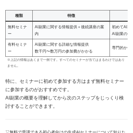
種類
特徴
無料セミナ
AI副業に関する情報提供＋後続講座の案
初めてAI
ー
内
AI副業の
有料セミナ
AI副業に関する詳細な情報提供
専門的かつ
ー
数千円〜数万円の参加費がかかる
※上記の情報はあくまで一例です。すべてのセミナーが当てはまるわけではあり
ません。
特に、セミナーに初めて参加する方はまず無料セミナー
に参加するのがおすすめです。
AI副業の概要を理解してから次のステップをじっくり検
討することができます。
▽無料で受講できる初心者向けの生成AIセミナーについて知りた