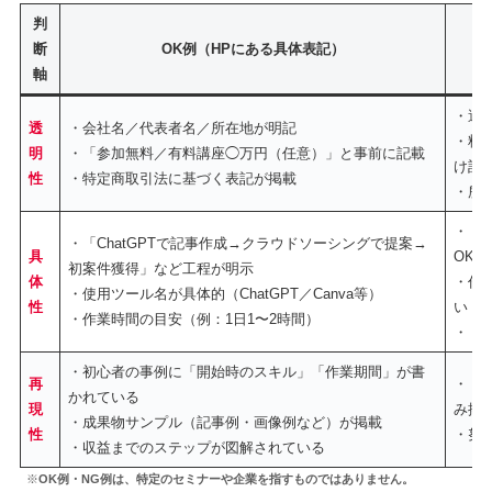
判
断
OK例（HPにある具体表記）
軸
・運
透
・会社名／代表者名／所在地が明記
・料
明
・「参加無料／有料講座◯万円（任意）」と事前に記載
け記
性
・特定商取引法に基づく表記が掲載
・所
・「
・「ChatGPTで記事作成→クラウドソーシングで提案→
具
OK
初案件獲得」など工程が明示
体
・作
・使用ツール名が具体的（ChatGPT／Canva等）
性
い
・作業時間の目安（例：1日1〜2時間）
・「
・初心者の事例に「開始時のスキル」「作業期間」が書
再
・「
かれている
現
み掲
・成果物サンプル（記事例・画像例など）が掲載
性
・努
・収益までのステップが図解されている
※
OK例・NG例は、特定のセミナーや企業を指すものではありません。