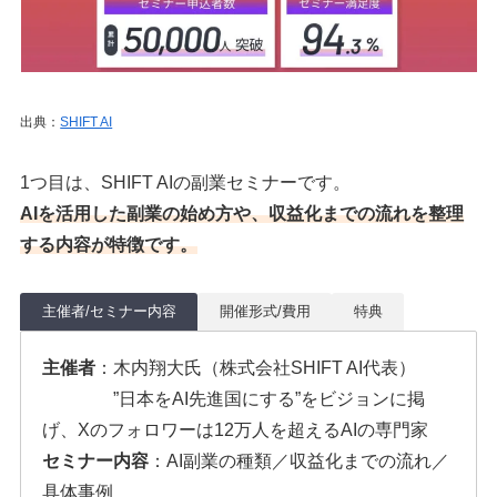
出典：
SHIFT AI
1つ目は、SHIFT AIの副業セミナーです。
AIを活用した副業の始め方や、収益化までの流れを整理
する内容が特徴です。
主催者/セミナー内容
開催形式/費用
特典
主催者
：木内翔大氏（株式会社SHIFT AI代表）
”日本をAI先進国にする”をビジョンに掲
げ、Xのフォロワーは12万人を超えるAIの専門家
セミナー内容
：AI副業の種類／収益化までの流れ／
具体事例