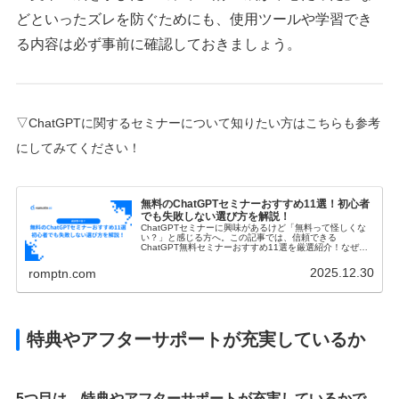
どといったズレを防ぐためにも、使用ツールや学習でき
る内容は必ず事前に確認しておきましょう。
▽ChatGPTに関するセミナー
について
知りたい方はこちらも参考
にしてみてください！
無料のChatGPTセミナーおすすめ11選！初心者
でも失敗しない選び方を解説！
ChatGPTセミナーに興味があるけど「無料って怪しくな
い？」と感じる方へ。この記事では、信頼できる
ChatGPT無料セミナーおすすめ11選を厳選紹介！なぜ無
料で受講できるのか、その仕組みや安全な選び方、実際に
スキルアップできる理由までわかりやすく解説します。
2025.12.30
romptn.com
特典やアフターサポートが充実しているか
5つ目は、特典やアフターサポートが充実しているかで