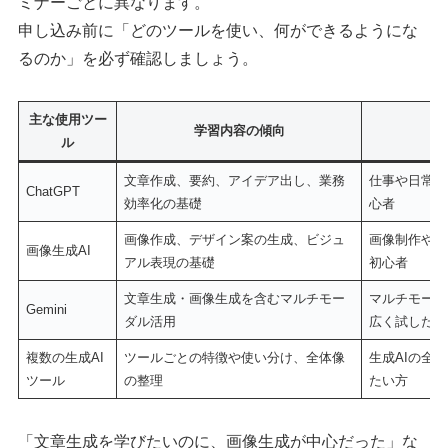
ミナーごとに異なります。
申し込み前に「どのツールを使い、何ができるようにな
るのか」を必ず確認しましょう。
主な使用ツー
学習内容の傾向
ル
文章作成、要約、アイデア出し、業務
仕事や日常で
ChatGPT
効率化の基礎
心者
画像作成、デザイン案の生成、ビジュ
画像制作やビ
画像生成AI
アル表現の基礎
初心者
文章生成・画像生成を含むマルチモー
マルチモーダ
Gemini
ダル活用
広く試したい
複数の生成AI
ツールごとの特徴や使い分け、全体像
生成AIの全
ツール
の整理
たい方
「文章生成を学びたいのに、画像生成が中心だった」な