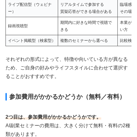
ライブ配信型（ウェビナ
リアルタイムで参加する
臨場感を
ー）
質疑応答ができる場合がある
その場で
期間内に好きな時間で視聴で
本業が忙
録画視聴型
きる
い方
イベント掲載型（検索型）
複数のセミナーから選べる
比較検討
それぞれの形式によって、特徴や向いている方が異なる
ため、ご自身の好みやライフスタイルに合わせて選択す
ることがおすすめです。
参加費用がかかるかどうか（無料／有料）
2つ目は、参加費用がかかるかどうかです。
AI副業セミナーの費用は、大きく分けて無料・有料の2種
類があります。