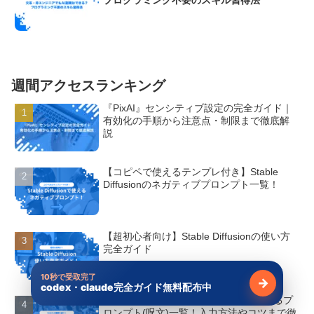
週間アクセスランキング
『PixAI』センシティブ設定の完全ガイド｜
有効化の手順から注意点・制限まで徹底解
説
【コピペで使えるテンプレ付き】Stable
Diffusionのネガティブプロンプト一覧！
【超初心者向け】Stable Diffusionの使い方
完全ガイド
10秒で受取完了
→
codex・claude完全ガイド無料配布中
無料で受け
【全1500種類】Stable Diffusionで使えるプ
ロンプト(呪文)一覧！入力方法やコツまで徹