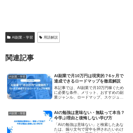
AI副業・学習
用語解説
関連記事
AI副業で月10万円は現実的？6ヶ月で
AI副業・学習
達成できるロードマップを徹底解説
本記事では、AI副業で月10万円稼ぐため
に必要な条件、メリット、おすすめの副
業ジャンル、ロードマップ、スケジュー
ルや始める前の注意点について徹底解説
しています。この記事を読めばAI副業で
月10万円稼ぐために必要な情報を一気に
AIの勉強は意味ない・無駄って本当？
AI副業・学習
理解することができます。
今学ぶ理由と後悔しない学び方
「AIの勉強は意味ない」と検索したあな
たは、煽り文句で背中を押されたいわけ