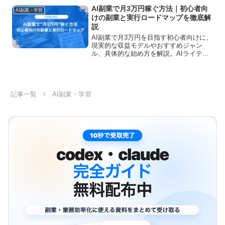
紹介。凍結を避ける運用ルールや初期費
AI副業で月3万円稼ぐ方法｜初心者向
AI副業・学習
用、収益シミュレーションもまとめてい
けの副業と実行ロードマップを徹底解
ます。
説
AI副業で月3万円を目指す初心者向けに、
現実的な収益モデルやおすすめジャン
ル、具体的な始め方を解説。AIライティ
ング・動画編集・文字起こしなどの副業
例や3ヶ月のロードマップ、注意点まで分
かりやすく紹介します。
記事一覧
AI副業・学習