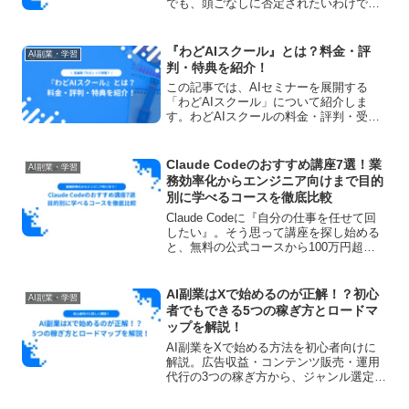
でも、頭ごなしに否定されたいわけでも
ないはずです。知りたいのは、その不安
のどこが本当で、どこが言い過ぎなの
か。そして結局、自分は何から手をつけ
『わどAIスクール』とは？料金・評
AI副業・学習
ればいいのかという一点で...
判・特典を紹介！
この記事では、AIセミナーを展開する
「わどAIスクール」について紹介しま
す。わどAIスクールの料金・評判・受講
内容・特典を紹介。実際にセミナーに参
加した人の口コミや、ほかのおすすめAI
セミナーも紹介します。
Claude Codeのおすすめ講座7選！業
AI副業・学習
務効率化からエンジニア向けまで目的
別に学べるコースを徹底比較
Claude Codeに『自分の仕事を任せて回
したい』。そう思って講座を探し始める
と、無料の公式コースから100万円超の
マンツーマンまで価格と形式がバラバラ
で、どれを選べば自分の業務に届くの
か、判断する物差しが見当たらない——
AI副業はXで始めるのが正解！？初心
AI副業・学習
多くのビジネス...
者でもできる5つの稼ぎ方とロードマ
ップを解説！
AI副業をXで始める方法を初心者向けに
解説。広告収益・コンテンツ販売・運用
代行の3つの稼ぎ方から、ジャンル選定・
投稿テンプレ作成・Grok分析・マネタイ
ズ導線設計まで具体的なロードマップを