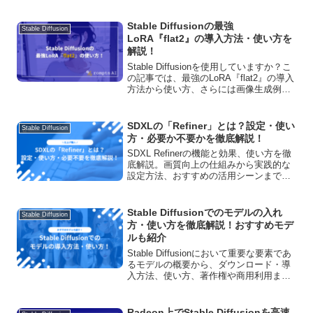
Stable Diffusionの最強
Stable Diffusion
LoRA『flat2』の導入方法・使い方を
解説！
Stable Diffusionを使用していますか？こ
の記事では、最強のLoRA『flat2』の導入
方法から使い方、さらには画像生成例ま
で詳しく解説します。今すぐ読んで、
flat2の魅力を最大限に活用しましょう！
SDXLの「Refiner」とは？設定・使い
Stable Diffusion
方・必要か不要かを徹底解説！
SDXL Refinerの機能と効果、使い方を徹
底解説。画質向上の仕組みから実践的な
設定方法、おすすめの活用シーンまで、
あなたの作品をより魅力的にする方法が
分かります。Automatic1111やComfyUIで
の具体的な設定手順も紹介。
Stable Diffusionでのモデルの入れ
Stable Diffusion
方・使い方を徹底解説！おすすめモデ
ルも紹介
Stable Diffusionにおいて重要な要素であ
るモデルの概要から、ダウンロード・導
入方法、使い方、著作権や商用利用まで
モデルのあれこれについて詳しく解説し
ています！おすすめのモデルも紹介して
いますので、是非参考にしてください。
Radeon上でStable Diffusionを高速