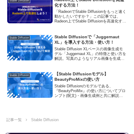
Stable Diffusion
化する方法！
「RadeonでStable Diffusionをもっと速く
動かしたいですか？」この記事では、
Radeon上でStable Diffusionを高速化する
方法を詳しく解説します。実際に試した
結果も共有！今すぐ読んで、あなたのAI
創作を加速させましょう。
Stable Diffusionで「Juggernaut
Stable Diffusion
XL」を導入する方法・使い方！
Stable Diffusion XLベースの画像生成モ
デル「Juggernaut XL」の特徴と使い方を
解説。写真のようなリアル画像を生成で
きる高性能モデルで、新登場のLightning
バージョンは驚異的な処理速度を実現。
商用利用のライセンスについても詳しく
【Stable Diffusionモデル】
Stable Diffusion
説明しています。
BeautyProMixの使い方
Stable Diffusionのモデルである、
『BeautyProMix』の使い方についてプロ
ンプト(呪文)・画像生成例と共に解説し
ています！商用利用の可否や、ダウンロ
ード方法、おすすめVAEについてもご紹
介しています。
記事一覧
Stable Diffusion