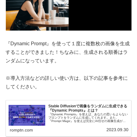
『Dynamic Prompt』を使って１度に複数枚の画像を生成
することができました！ちなみに、生成される順番はラ
ンダムになっています。
※導入方法などの詳しい使い方は、以下の記事を参考に
してください。
Stable Diffusionで画像をランダムに生成できる
『Dynamic Prompts』とは？
『Dynamic Prompts』を使えば、あなたの思いもよらない
プロンプトをランダムに生成してくれます。また、
『Prompt Magic』を使えば完全にAI任せの画像生成が可
能です。さらに「I'm feeling lucky」を有効化すると、と
んでも無いことが起きます。
2023.09.30
romptn.com