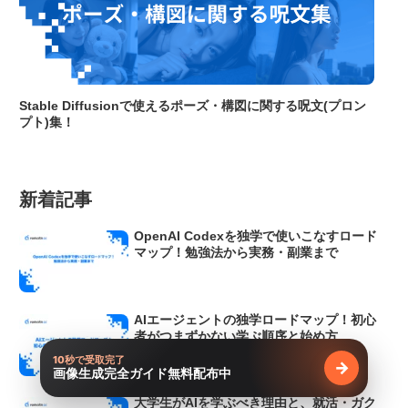
Stable Diffusionで使えるポーズ・構図に関する呪文(プロン
プト)集！
新着記事
OpenAI Codexを独学で使いこなすロード
マップ！勉強法から実務・副業まで
AIエージェントの独学ロードマップ！初心
者がつまずかない学ぶ順序と始め方
10秒で受取完了
→
画像生成完全ガイド無料配布中
無料で受け
大学生がAIを学ぶべき理由と、就活・ガク