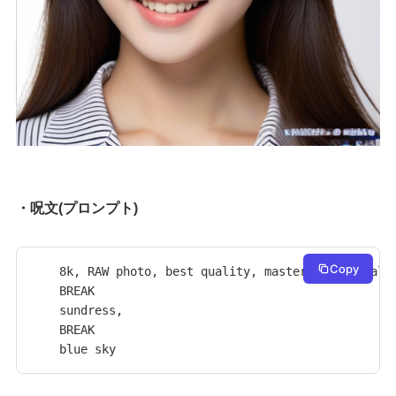
・呪文(プロンプト)
Copy
8k, RAW photo, best quality, masterpiece, reali
BREAK

sundress,

BREAK

blue sky