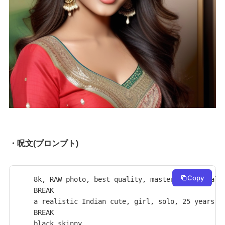
・呪文(プロンプト)
Copy
8k, RAW photo, best quality, masterpiece, reali
BREAK

a realistic Indian cute, girl, solo, 25 years ol
BREAK

black skinny
