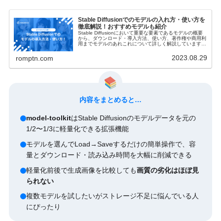
Stable Diffusionでのモデルの入れ方・使い方を
徹底解説！おすすめモデルも紹介
Stable Diffusionにおいて重要な要素であるモデルの概要
から、ダウンロード・導入方法、使い方、著作権や商用利
用までモデルのあれこれについて詳しく解説しています！
おすすめのモデルも紹介していますので、是非参考にして
ください。
2023.08.29
romptn.com
内容をまとめると…
model-toolkit
はStable Diffusionのモデルデータを元の
1/2〜1/3に軽量化できる拡張機能
モデルを選んでLoad→Saveするだけの簡単操作で、容
量とダウンロード・読み込み時間を大幅に削減できる
軽量化前後で生成画像を比較しても
画質の劣化はほぼ見
られない
複数モデルを試したいがストレージ不足に悩んでいる人
にぴったり