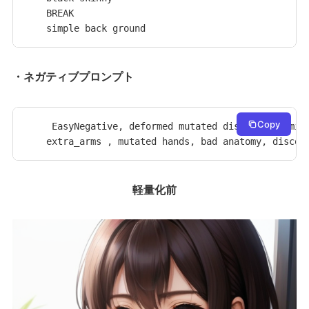
BREAK

simple back ground
・ネガティブプロンプト
Copy
 EasyNegative, deformed mutated disfigured, miss
extra_arms , mutated hands, bad anatomy, discon
軽量化前