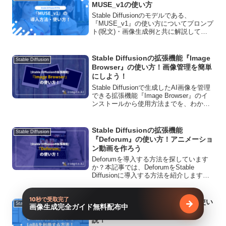
MUSE_v1の使い方
Stable Diffusionのモデルである、
『MUSE_v1』の使い方についてプロンプ
ト(呪文)・画像生成例と共に解説してい
ます！商用利用の可否や、ダウンロード
方法、おすすめVAEについてもご紹介し
ています。
Stable Diffusionの拡張機能『Image
Stable Diffusion
Browser』の使い方！画像管理を簡単
にしよう！
Stable Diffusionで生成したAI画像を管理
できる拡張機能『Image Browser』のイ
ンストールから使用方法までを、わかり
やすく解説しています。検索機能もある
ので、生成した大量の画像の中から、目
的の画像を条件検索で見つけ出すことも
Stable Diffusionの拡張機能
Stable Diffusion
可能です。
『Deforum』の使い方！アニメーショ
ン動画を作ろう
Deforumを導入する方法を探しています
か？本記事では、DeforumをStable
Diffusionに導入する方法を紹介します。
実際にDeforumで生成した動画をプロン
プトと合わせて紹介しているので、読ん
10秒で受取完了
で参考にしてください。
DiffusersライブラリでのLoRAの使い
→
Stable Diffusion
画像生成完全ガイド無料配布中
無料で受け
方！複数LoRAを適用する方法も解
説！