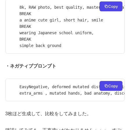
Copy
8k, RAW photo, best quality, masterpiece, reali
BREAK

a anime cute girl, short hair, smile

BREAK

wearing Japanese school uniform,

BREAK

simple back ground
・ネガティブプロンプト
Copy
EasyNegative, deformed mutated disfigured, missi
extra_arms , mutated hands, bad anatomy, discon
3枚ほど生成して、比較をしてみました。