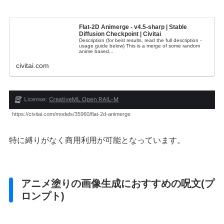
Flat-2D Animerge - v4.5-sharp | Stable
Diffusion Checkpoint | Civitai
Description (for best results, read the full description -
usage guide below) This is a merge of some random
anime based...
civitai.com
https://civitai.com/models/35960/flat-2d-animerge
特に縛りがなく商用利用が可能となっています。
アニメ塗りの画像生成におすすめの呪文(プ
ロンプト)