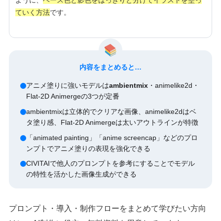
ように、
ベース色と影色をはっきりと分けてイラストを塗っ
ていく方法
です。
内容をまとめると…
アニメ塗りに強いモデルは
ambientmix
・animelike2d・
Flat-2D Animergeの3つが定番
ambientmixは立体的でクリアな画像、animelike2dはベ
タ塗り感、Flat-2D Animergeは太いアウトラインが特徴
「animated painting」「anime screencap」などのプロ
ンプトでアニメ塗りの表現を強化できる
CIVITAIで他人のプロンプトを参考にすることでモデル
の特性を活かした画像生成ができる
プロンプト・導入・制作フローをまとめて学びたい方向