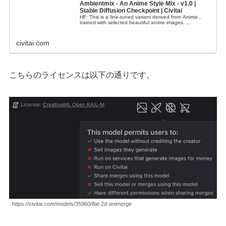
Ambientmix - An Anime Style Mix - v1.0 |
Stable Diffusion Checkpoint | Civitai
HF: This is a fine-tuned variant derived from Animix ,
trained with selected beautiful anime images. ...
civitai.com
こちらのライセンスは以下の通りです。
https://civitai.com/models/35960/flat-2d-animerge