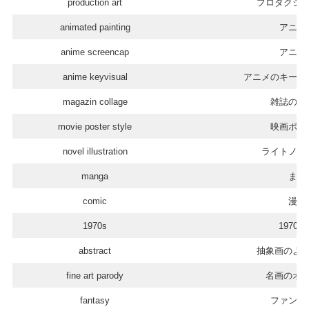
production art
プロダクシ
animated painting
アニメ
anime screencap
アニメ
anime keyvisual
アニメのキーヴ
magazin collage
雑誌のペ
movie poster style
映画ポス
novel illustration
ライトノベ
manga
まん
comic
漫画
1970s
1970
abstract
抽象画のよ
fine art parody
名画のオ
fantasy
ファンタ