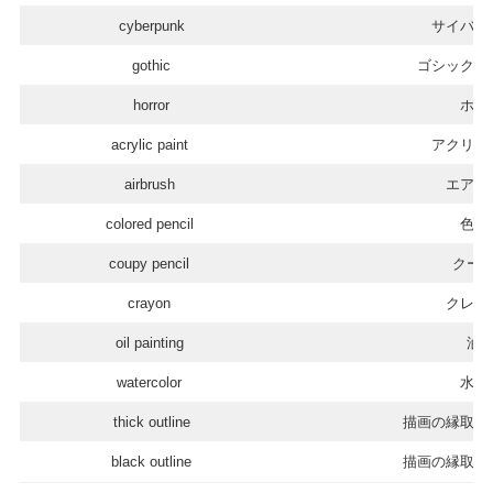
cyberpunk
サイバー
gothic
ゴシックロ
horror
ホラ
acrylic paint
アクリル
airbrush
エアブ
colored pencil
色鉛
coupy pencil
クー
crayon
クレヨ
oil painting
油
watercolor
水彩
thick outline
描画の縁取り
black outline
描画の縁取り