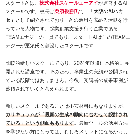
スタートAIは、
株式会社スケールエーアイ
が運営するAI
スクールです。校長は
栗須俊勝氏
で、
「大阪のAIハカ
セ」
として紹介されており、AIの活用を広める活動を行
っている人物です。起業創業支援を行う企業である
TEAMエナジーの一員であり、スタートAIはこのTEAMエ
ナジーが栗須氏と創設したスクールです。
比較的新しいスクールであり、2024年以降に本格的に展
開された講座です。そのため、卒業生の実績が公開され
ている段階ではありません。今後、受講者の成果事例が
蓄積されていくと考えられます。
新しいスクールであることは不安材料にもなりますが、
カリキュラムが「最新の生成AI動向に合わせて設計され
ている」という側面もあります
。最新ツールの活用方法
を学びたい方にとっては、むしろメリットになるかもし