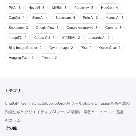
PixAI
6
NovelAI
5
MyEdit
5
Perplexity
5
HeyGen
4
CapCut
4
Suno AI
4
Seedream
4
Pollo AI
3
Manus AI
3
Seedance
3
Google Flow
3
Google Antigravity
3
Gemma
3
ImageFX
2
Codex CLI
2
応用事例
2
Leonardo AI
2
Bing Image Creator
2
Qwen-Image
2
Pika
2
Qwen Chat
2
Hugging Face
2
Filmora
2
カテゴリ
ChatGPT
Gemini
Claude
Copilot
Grok
AIツール
Stable Diffusion
画像生成AI
動画生成AI
クリエイティブAIツール
AI副業・学習
AIニュース・用語
AIコラム
その他