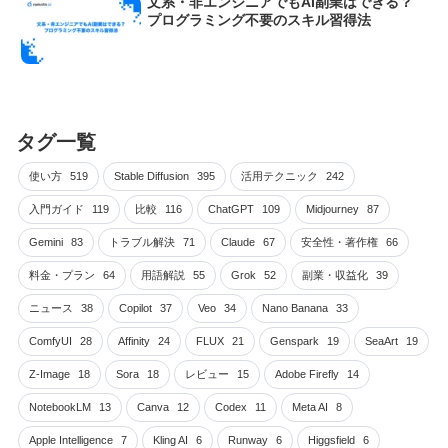
文系・非エンジニアでもAI副業はできる？
プログラミング不要のスキル習得法
タグ一覧
使い方
519
Stable Diffusion
395
活用テクニック
242
入門ガイド
119
比較
116
ChatGPT
109
Midjourney
87
Gemini
83
トラブル解決
71
Claude
67
安全性・著作権
66
料金・プラン
64
用語解説
55
Grok
52
副業・収益化
39
ニュース
38
Copilot
37
Veo
34
Nano Banana
33
ComfyUI
28
Affinity
24
FLUX
21
Genspark
19
SeaArt
19
Z-Image
18
Sora
18
レビュー
15
Adobe Firefly
14
NotebookLM
13
Canva
12
Codex
11
Meta AI
8
Apple Intelligence
7
Kling AI
6
Runway
6
Higgsfield
6