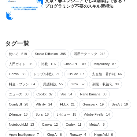
文系・非エンジニアでもAI副業はできる？
プログラミング不要のスキル習得法
タグ一覧
使い方
519
Stable Diffusion
395
活用テクニック
242
入門ガイド
119
比較
116
ChatGPT
109
Midjourney
87
Gemini
83
トラブル解決
71
Claude
67
安全性・著作権
66
料金・プラン
64
用語解説
55
Grok
52
副業・収益化
39
ニュース
38
Copilot
37
Veo
34
Nano Banana
33
ComfyUI
28
Affinity
24
FLUX
21
Genspark
19
SeaArt
19
Z-Image
18
Sora
18
レビュー
15
Adobe Firefly
14
NotebookLM
13
Canva
12
Codex
11
Meta AI
8
Apple Intelligence
7
Kling AI
6
Runway
6
Higgsfield
6