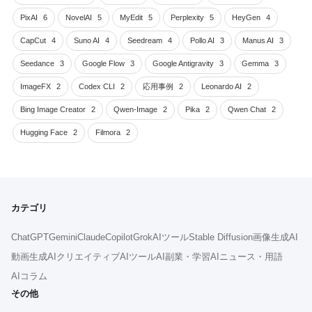
PixAI
6
NovelAI
5
MyEdit
5
Perplexity
5
HeyGen
4
CapCut
4
Suno AI
4
Seedream
4
Pollo AI
3
Manus AI
3
Seedance
3
Google Flow
3
Google Antigravity
3
Gemma
3
ImageFX
2
Codex CLI
2
応用事例
2
Leonardo AI
2
Bing Image Creator
2
Qwen-Image
2
Pika
2
Qwen Chat
2
Hugging Face
2
Filmora
2
カテゴリ
ChatGPT
Gemini
Claude
Copilot
Grok
AIツール
Stable Diffusion
画像生成AI
動画生成AI
クリエイティブAIツール
AI副業・学習
AIニュース・用語
AIコラム
その他