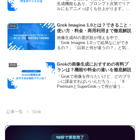
生成機能もあり、プロンプト次第でリア
ルにもアニメっぽくも仕上がります。こ
の記事では実例をまじえ、Grokで似顔絵
生成するコツをまとめました。好印象な
似顔絵を作りたい人は最後まで読んでみ
Grok Imagine 1.0とは？できること・
Grok
てください。
使い方・料金・商用利用まで徹底解説
画像生成AIの選択肢が増える中で、
「Grok Imagine 1.0って結局なにができ
るの？」「以前と何が違うの？」と気に
なる方も多いはずです。Grok Imagine
は、対話型AI「Grok」内で使える画像・
動画生成機能です。特に1.0で...
Grokの画像生成におすすめの有料プ
Grok
ランは？機能や料金の違いを徹底解説
「Grokで画像を作りたいけど、どのプラ
ンに課金すればいいんだろう…」「X
PremiumとSuperGrokって何が違う
の？」Grokの有料プランは複数あり、名
前も料金もバラバラで、どれを選べばい
いか迷ってしまいますよね。特に画像生
成目的...
記事一覧
Grok