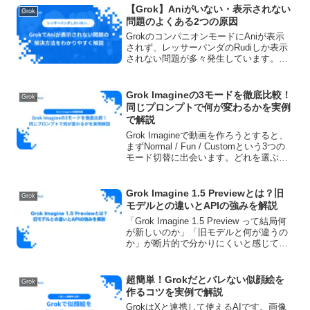
【Grok】Aniがいない・表示されない
Grok
問題のよくある2つの原因
GrokのコンパニオンモードにAniが表示
されず、レッサーパンダのRudiしか表示
されない問題が多々発生しています。本
記事ではAniがいない問題を解決するため
の2つの設定項目について解説します。
Grok Imagineの3モードを徹底比較！
Grok
同じプロンプトで何が変わるかを実例
で解説
Grok Imagineで動画を作ろうとすると、
まずNormal / Fun / Customという3つの
モード切替に出会います。どれを選ぶか
で出力の方向性が変わるので、最初の数
本でつまずきやすいポイントです。本記
事では、同じプロンプトを3...
Grok Imagine 1.5 Previewとは？旧
Grok
モデルとの違いとAPIの強みを解説
「Grok Imagine 1.5 Preview って結局何
が新しいのか」「旧モデルと何が違うの
か」が断片的で分かりにくいと感じてい
るなら、先に結論だけ押さえておくと、
この更新は Grok の見た目変更ではな
く、quality 重視で切り...
超簡単！Grokだとバレない似顔絵を
Grok
作るコツを実例で解説
GrokはXと連携して使えるAIです。画像