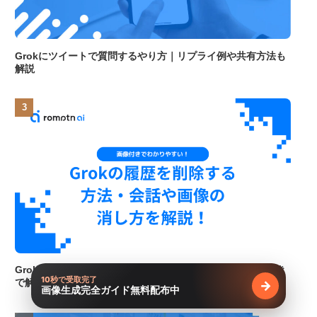
Grokにツイートで質問するやり方｜リプライ例や共有方法も
解説
Grokの履歴を削除する方法｜会話や画像の消し方を画像付き
10秒で受取完了
で解説
→
画像生成完全ガイド無料配布中
無料で受け