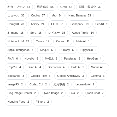
料金・プラン
64
用語解説
55
Grok
52
副業・収益化
39
ニュース
38
Copilot
37
Veo
34
Nano Banana
33
ComfyUI
28
Affinity
24
FLUX
21
Genspark
19
SeaArt
19
Z-Image
18
Sora
18
レビュー
15
Adobe Firefly
14
NotebookLM
13
Canva
12
Codex
11
Meta AI
8
Apple Intelligence
7
Kling AI
6
Runway
6
Higgsfield
6
PixAI
6
NovelAI
5
MyEdit
5
Perplexity
5
HeyGen
4
CapCut
4
Suno AI
4
Seedream
4
Pollo AI
3
Manus AI
3
Seedance
3
Google Flow
3
Google Antigravity
3
Gemma
3
ImageFX
2
Codex CLI
2
応用事例
2
Leonardo AI
2
Bing Image Creator
2
Qwen-Image
2
Pika
2
Qwen Chat
2
Hugging Face
2
Filmora
2