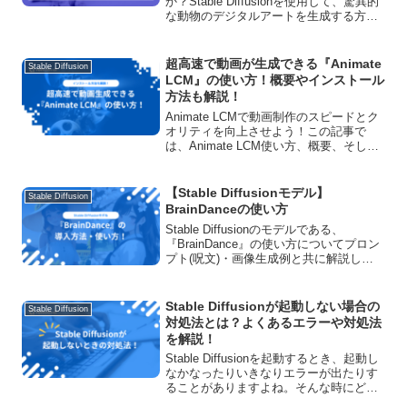
か？Stable Diffusionを使用して、驚異的
な動物のデジタルアートを生成する方法
を紹介します。呪文(プロンプト)や最適
なモデルの情報も満載！今すぐ読んで、
あなたもクリエイティブな作品を作り始
超高速で動画が生成できる『Animate
Stable Diffusion
めましょう。
LCM』の使い方！概要やインストール
方法も解説！
Animate LCMで動画制作のスピードとク
オリティを向上させよう！この記事で
は、Animate LCM使い方、概要、そし
て、ComfyUIにインストール方法まで網
羅的に解説します。動画制作の効率化を
目指す方へ最適なガイド記事です！
【Stable Diffusionモデル】
Stable Diffusion
BrainDanceの使い方
Stable Diffusionのモデルである、
『BrainDance』の使い方についてプロン
プト(呪文)・画像生成例と共に解説して
います！商用利用の可否や、ダウンロー
ド方法、おすすめVAEについてもご紹介
しています。
Stable Diffusionが起動しない場合の
Stable Diffusion
対処法とは？よくあるエラーや対処法
を解説！
Stable Diffusionを起動するとき、起動し
なかなったりいきなりエラーが出たりす
ることがありますよね。そんな時にどの
ように対処したらよいかをエラーごとに