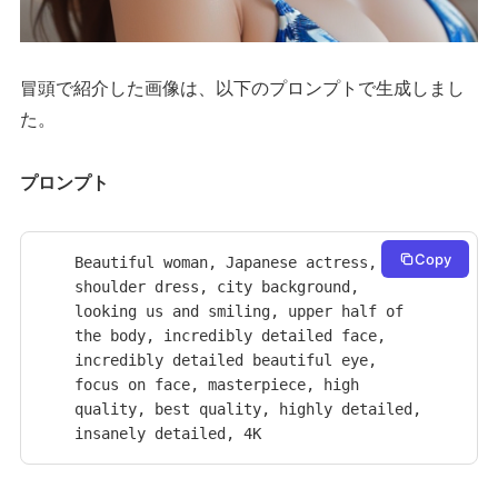
冒頭で紹介した画像は、以下のプロンプトで生成しまし
た。
プロンプト
Copy
Beautiful woman, Japanese actress, off 
shoulder dress, city background, 
looking us and smiling, upper half of 
the body, incredibly detailed face, 
incredibly detailed beautiful eye, 
focus on face, masterpiece, high 
quality, best quality, highly detailed, 
insanely detailed, 4K