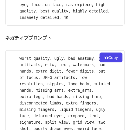
eye, focus on face, masterpiece, high 
quality, best quality, highly detailed, 
insanely detailed, 4K
ネガティブプロンプト
Copy
worst quality, ugly, bad anatomy, jpeg 
artifacts, nsfw, text, watermark, bad 
hands, extra digit, fewer digits, out 
of focus, JPEG artifacts, low 
resolution, nipples, long_body, mutated 
hands, missing arms, extra_arms, 
extra_legs, bad hands, missing_limb, 
disconnected_limbs, extra_fingers, 
missing fingers, liquid fingers, ugly 
face, deformed eyes, cropped, text, 
signature, split view, grid view, two 
shot, poorly drawn eyes, weird face, 