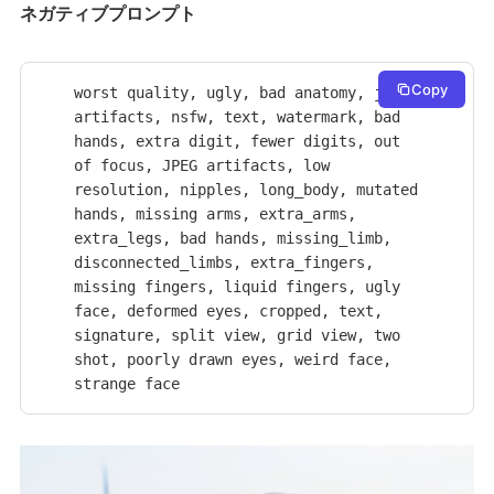
ネガティブプロンプト
Copy
worst quality, ugly, bad anatomy, jpeg 
artifacts, nsfw, text, watermark, bad 
hands, extra digit, fewer digits, out 
of focus, JPEG artifacts, low 
resolution, nipples, long_body, mutated 
hands, missing arms, extra_arms, 
extra_legs, bad hands, missing_limb, 
disconnected_limbs, extra_fingers, 
missing fingers, liquid fingers, ugly 
face, deformed eyes, cropped, text, 
signature, split view, grid view, two 
shot, poorly drawn eyes, weird face, 
strange face