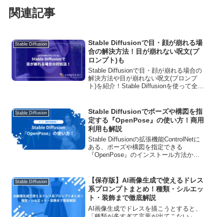
関連記事
Stable Diffusionで目・顔が崩れる場
Stable Diffusion
合の解決方法！目が崩れない呪文(プ
ロンプト)も
Stable Diffusionで目・顔が崩れる場合の
解決方法や目が崩れない呪文(プロンプ
ト)を紹介！Stable Diffusionを使って全身
の画像を生成するとき、目が崩れると心
まで崩れそうになりますよね。目や顔に
絞って綺麗に画像生成するコツをご紹介
Stable Diffusionでポーズや構図を指
Stable Diffusion
します！
定する『OpenPose』の使い方！商用
利用も解説
Stable Diffusionの拡張機能ControlNetに
ある、ポーズや構図を指定できる
『OpenPose』のインストール方法から
使い方を詳しく解説しています！さらに
『OpenPose』を使いこなすためのコ
ツ、ライセンスや商用利用についても説
【保存版】AI画像生成で使えるドレス
Stable Diffusion
明します！
系プロンプトまとめ！種類・シルエッ
ト・装飾まで徹底解説
AI画像生成でドレスを描こうとすると、
「種類が多すぎて言葉が出てこない」