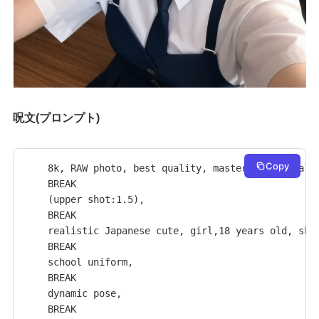
呪文(プロンプト)
Copy
8k, RAW photo, best quality, masterpiece, reali
BREAK

(upper shot:1.5),

BREAK

realistic Japanese cute, girl,18 years old, shor
BREAK

school uniform,

BREAK

dynamic pose,

BREAK
