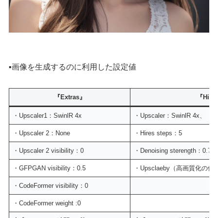
▪️画像を生成するのに利用した設定値
『Extras』
『Hires
・Upscaler1：SwinlR 4x
・Upscaler：SwinlR 4x、
・Upscaler 2：None
・Hires steps：5
・Upscaler 2 visibility：0
・Denoising sterength：0.7
・GFPGAN visibility：0.5
・Upsclaeby（高画質化の倍
・CodeFormer visibility：0
・CodeFormer weight :0