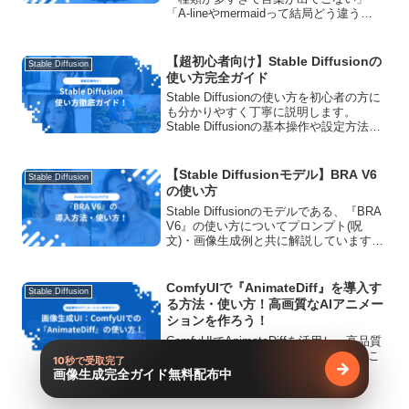
「A-lineやmermaidって結局どう違う
の？」と迷ってしまうことは少なくあり
ません。特にMidjourneyやStable
Diffusionでは、ドレスの指定が...
【超初心者向け】Stable Diffusionの
Stable Diffusion
使い方完全ガイド
Stable Diffusionの使い方を初心者の方に
も分かりやすく丁寧に説明します。
Stable Diffusionの基本操作や設定方法に
加えて、モデル・LoRA・拡張機能の導入
方法やエラーの対処法・商用利用につい
てもご紹介します！
【Stable Diffusionモデル】BRA V6
Stable Diffusion
の使い方
Stable Diffusionのモデルである、『BRA
V6』の使い方についてプロンプト(呪
文)・画像生成例と共に解説しています！
商用利用の可否や、ダウンロード方法、
おすすめVAEについてもご紹介していま
す。
ComfyUIで『AnimateDiff』を導入す
Stable Diffusion
る方法・使い方！高画質なAIアニメー
ションを作ろう！
ComfyUIでAnimateDiffを活用し、高品質
なAIアニメーションはいかがですか？こ
10秒で受取完了
→
の記事では、ComfyUIの設定から
画像生成完全ガイド無料配布中
無料で受け
AnimateDiffでアニメーションを作成する
方法までを解説します。ぜひAnimateDif