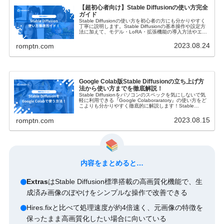
【超初心者向け】Stable Diffusionの使い方完全
ガイド
Stable Diffusionの使い方を初心者の方にも分かりやすく
丁寧に説明します。Stable Diffusionの基本操作や設定方
法に加えて、モデル・LoRA・拡張機能の導入方法やエラ
ーの対処法・商用利用についてもご紹介します！
2023.08.24
romptn.com
Google Colab版Stable Diffusionの立ち上げ方
法から使い方までを徹底解説！
Stable Diffusionをパソコンのスペックを気にしないで気
軽に利用できる『Google Colaboraratory』の使い方をど
こよりも分かりやすく徹底的に解説します！Stable
Diffusionの立ち上げ方やモデル・拡張機能のインストール
方法など網羅的にご紹介しますので是非参考にしてくださ
2023.08.15
romptn.com
い！
内容をまとめると…
Extras
はStable Diffusion標準搭載の高画質化機能で、生
成済み画像のぼやけをシンプルな操作で改善できる
Hires.fixと比べて処理速度が約4倍速く、元画像の特徴を
保ったまま高画質化したい場合に向いている