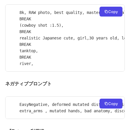
Copy
8k, RAW photo, best quality, masterpiece, reali
BREAK

(cowboy shot :1.5), 

BREAK

realistic Japanese cute, girl,30 years old, long
BREAK

tanktop,

BREAK

river,
ネガティブプロンプト
Copy
EasyNegative, deformed mutated disfigured, missi
extra_arms , mutated hands, bad anatomy, discon