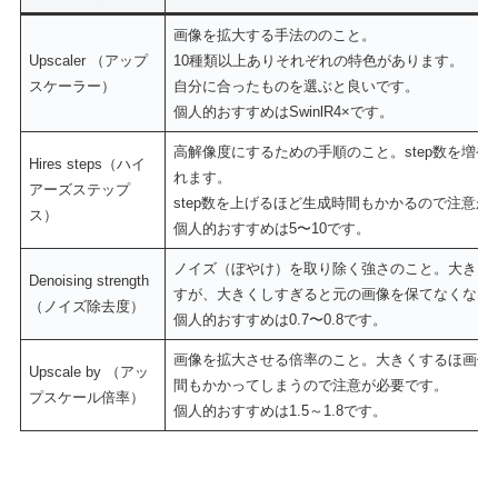
画像を拡大する手法ののこと。
Upscaler （アップ
10種類以上ありそれぞれの特色があります。
スケーラー）
自分に合ったものを選ぶと良いです。
個人的おすすめはSwinlR4×です。
高解像度にするための手順のこと。step数を増
Hires steps（ハイ
れます。
アーズステップ
step数を上げるほど生成時間もかかるので注意が
ス）
個人的おすすめは5〜10です。
ノイズ（ぼやけ）を取り除く強さのこと。大きく
Denoising strength
すが、大きくしすぎると元の画像を保てなくなる
（ノイズ除去度）
個人的おすすめは0.7〜0.8です。
画像を拡大させる倍率のこと。大きくするほ画像
Upscale by （アッ
間もかかってしまうので注意が必要です。
プスケール倍率）
個人的おすすめは1.5～1.8です。