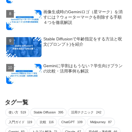
画像生成時のGeminiロゴ（星マーク）を消
すには？ウォーターマークを削除する手順
４つを徹底解説
Stable Diffusionで年齢指定をする方法と呪
文(プロンプト)を紹介
Geminiに学割はもうない？学生向けプラン
の比較・活用事例も解説
タグ一覧
使い方
519
Stable Diffusion
395
活用テクニック
242
入門ガイド
119
比較
116
ChatGPT
109
Midjourney
87
Gemini
83
トラブル解決
71
Claude
67
安全性・著作権
66