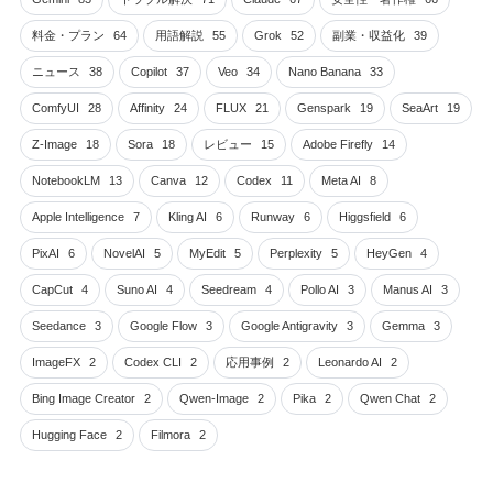
料金・プラン
64
用語解説
55
Grok
52
副業・収益化
39
ニュース
38
Copilot
37
Veo
34
Nano Banana
33
ComfyUI
28
Affinity
24
FLUX
21
Genspark
19
SeaArt
19
Z-Image
18
Sora
18
レビュー
15
Adobe Firefly
14
NotebookLM
13
Canva
12
Codex
11
Meta AI
8
Apple Intelligence
7
Kling AI
6
Runway
6
Higgsfield
6
PixAI
6
NovelAI
5
MyEdit
5
Perplexity
5
HeyGen
4
CapCut
4
Suno AI
4
Seedream
4
Pollo AI
3
Manus AI
3
Seedance
3
Google Flow
3
Google Antigravity
3
Gemma
3
ImageFX
2
Codex CLI
2
応用事例
2
Leonardo AI
2
Bing Image Creator
2
Qwen-Image
2
Pika
2
Qwen Chat
2
Hugging Face
2
Filmora
2