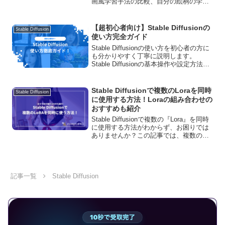
画風学習手法の比較、自分の絵柄の学習
方法、アニメ調モデルの紹介まで。一度
気に入った画風やキャラクターで様々な
バリエーションのイラストを生成したい
【超初心者向け】Stable Diffusionの
Stable Diffusion
方に必見の情報です。
使い方完全ガイド
Stable Diffusionの使い方を初心者の方に
も分かりやすく丁寧に説明します。
Stable Diffusionの基本操作や設定方法に
加えて、モデル・LoRA・拡張機能の導入
方法やエラーの対処法・商用利用につい
てもご紹介します！
Stable Diffusionで複数のLoraを同時
Stable Diffusion
に使用する方法！Loraの組み合わせの
おすすめも紹介
Stable Diffusionで複数の『Lora』を同時
に使用する方法がわからず、お困りでは
ありませんか？この記事では、複数の
『Lora』を同時に使用する方法や、おす
すめの『Lora』の組み合わせ等を解説し
ています。ぜひご覧ください！
記事一覧
Stable Diffusion