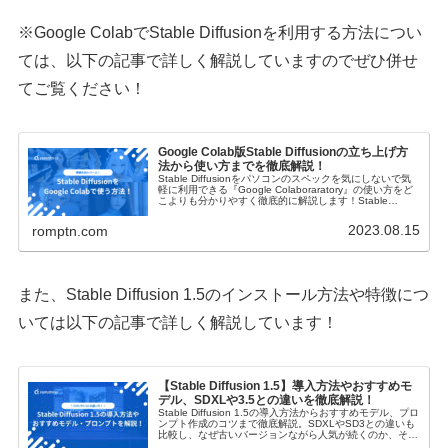
※Google ColabでStable Diffusionを利用する方法につい
ては、以下の記事で詳しく解説していますのでぜひ併せ
てご覧ください！
Google Colab版Stable Diffusionの立ち上げ方
法から使い方までを徹底解説！
Stable Diffusionをパソコンのスペックを気にしないで気
軽に利用できる『Google Colaboraratory』の使い方をど
こよりも分かりやすく徹底的に解説します！Stable
Diffusionの立ち上げ方やモデル・拡張機能のインストール
方法など網羅的にご紹介しますので是非参考にしてくださ
2023.08.15
romptn.com
い！
また、Stable Diffusion 1.5のインストール方法や特徴につ
いては以下の記事で詳しく解説しています！
【Stable Diffusion 1.5】導入方法やおすすめモ
デル、SDXLや3.5との違いを徹底解説！
Stable Diffusion 1.5の導入方法からおすすめモデル、プロ
ンプト作成のコツまで徹底解説。SDXLやSD3との違いも
比較し、なぜ古いバージョンながら人気が続くのか、その
メリットと活用法を紹介。初心者から上級者まで役立つ