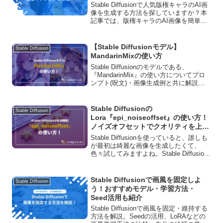
Stable Diffusionで人気版権キャラのAI画
像を生成する方法を探していますか？本
記事では、版権キャラのAI画像を簡単に
生成する方法を紹介します。人気キャラ
のAI画像を生成するためのLoraモデルを
紹介しているので、読んで参考にしてく
【Stable Diffusionモデル】
Stable Diffusion
ださい。
MandarinMixの使い方
Stable Diffusionのモデルである、
『MandarinMix』の使い方についてプロ
ンプト(呪文)・画像生成例と共に解説し
ています！商用利用の可否や、ダウンロ
ード方法、おすすめVAEについてもご紹
介しています。
Stable Diffusionの
Stable Diffusion
Lora『epi_noiseoffset』の使い方！
ノイズオフセットでクオリティを上げ
よう！
Stable Diffusionを使っていると、誰しも
が最初は綺麗な画像を生成したくて、
色々試してみますよね。Stable Diffusion
の登場から１年が経過した今、「暗い
絵」を作るという新たなベクトルが生ま
れています。そんなときに使える
Stable Diffusionで画風を固定しよ
Stable Diffusion
「epi_noiseoffset」という拡張機能をご
う！おすすめモデル・学習方法・
紹介します！
Seed活用も紹介
Stable Diffusionで画風を固定・維持する
方法を解説。Seedの活用、LoRAなどの