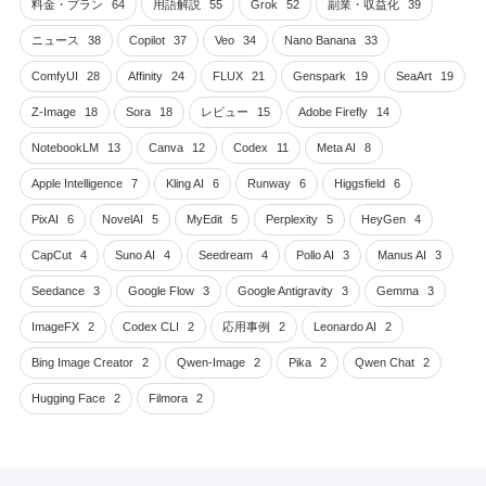
料金・プラン
64
用語解説
55
Grok
52
副業・収益化
39
ニュース
38
Copilot
37
Veo
34
Nano Banana
33
ComfyUI
28
Affinity
24
FLUX
21
Genspark
19
SeaArt
19
Z-Image
18
Sora
18
レビュー
15
Adobe Firefly
14
NotebookLM
13
Canva
12
Codex
11
Meta AI
8
Apple Intelligence
7
Kling AI
6
Runway
6
Higgsfield
6
PixAI
6
NovelAI
5
MyEdit
5
Perplexity
5
HeyGen
4
CapCut
4
Suno AI
4
Seedream
4
Pollo AI
3
Manus AI
3
Seedance
3
Google Flow
3
Google Antigravity
3
Gemma
3
ImageFX
2
Codex CLI
2
応用事例
2
Leonardo AI
2
Bing Image Creator
2
Qwen-Image
2
Pika
2
Qwen Chat
2
Hugging Face
2
Filmora
2