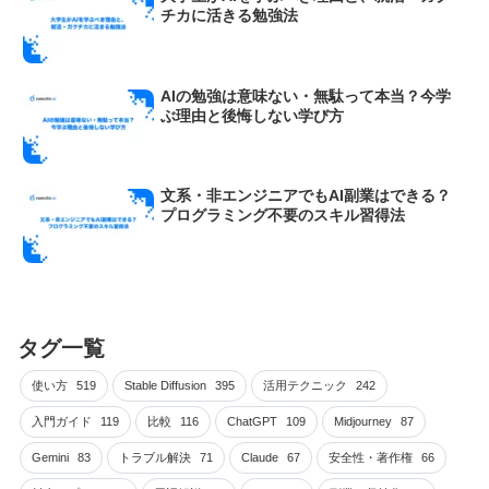
チカに活きる勉強法
AIの勉強は意味ない・無駄って本当？今学
ぶ理由と後悔しない学び方
文系・非エンジニアでもAI副業はできる？
プログラミング不要のスキル習得法
タグ一覧
使い方
519
Stable Diffusion
395
活用テクニック
242
入門ガイド
119
比較
116
ChatGPT
109
Midjourney
87
Gemini
83
トラブル解決
71
Claude
67
安全性・著作権
66