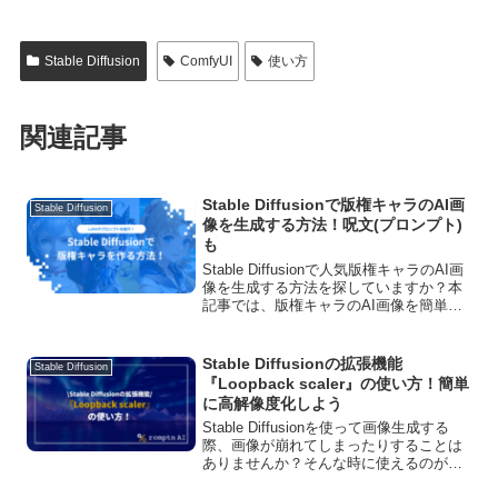
Stable Diffusion
ComfyUI
使い方
関連記事
Stable Diffusionで版権キャラのAI画
Stable Diffusion
像を生成する方法！呪文(プロンプト)
も
Stable Diffusionで人気版権キャラのAI画
像を生成する方法を探していますか？本
記事では、版権キャラのAI画像を簡単に
生成する方法を紹介します。人気キャラ
のAI画像を生成するためのLoraモデルを
紹介しているので、読んで参考にしてく
Stable Diffusionの拡張機能
Stable Diffusion
ださい。
『Loopback scaler』の使い方！簡単
に高解像度化しよう
Stable Diffusionを使って画像生成する
際、画像が崩れてしまったりすることは
ありませんか？そんな時に使えるのが
『Loopback scaler』です。『Loopback