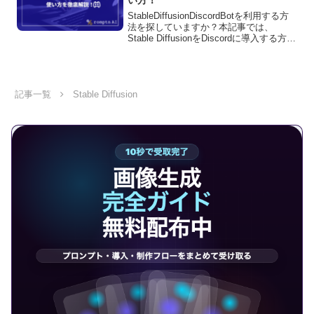
い方！
StableDiffusionDiscordBotを利用する方
法を探していますか？本記事では、
Stable DiffusionをDiscordに導入する方法
を紹介します。実際に
StableDiffusionDiscordBotで生成した画
像も紹介しているので、読んで参考にし
てください。
記事一覧
Stable Diffusion