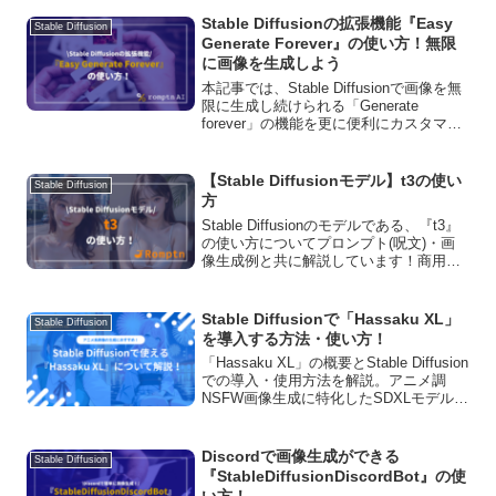
scaler』がどんな機能で、どうやって導
入・使用するのか解説しますので、ぜひ
Stable Diffusionの拡張機能『Easy
Stable Diffusion
参考にしてください！
Generate Forever』の使い方！無限
に画像を生成しよう
本記事では、Stable Diffusionで画像を無
限に生成し続けられる「Generate
forever」の機能を更に便利にカスタマイ
ズできる拡張機能「Easy Generate
Forever」について、概要から導入方法、
使い方まで詳しく解説していきます。
【Stable Diffusionモデル】t3の使い
Stable Diffusion
方
Stable Diffusionのモデルである、『t3』
の使い方についてプロンプト(呪文)・画
像生成例と共に解説しています！商用利
用の可否や、ダウンロード方法、おすす
めVAEについてもご紹介しています。
Stable Diffusionで「Hassaku XL」
Stable Diffusion
を導入する方法・使い方！
「Hassaku XL」の概要とStable Diffusion
での導入・使用方法を解説。アニメ調
NSFW画像生成に特化したSDXLモデルの
特徴や商用利用についても詳しく紹介し
ています。高品質な画像生成を実現する
ための設定やプロンプトのポイントも解
Discordで画像生成ができる
Stable Diffusion
説。
『StableDiffusionDiscordBot』の使