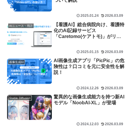
ついて解説
2025.01.24
2026.03.09
【看護AI】総合病院向け、看護特
AIニュース・用語
化のAI記録サービス
「Caretomo(ケアトモ)」がリリ
ース！
2025.01.15
2026.03.09
AI画像生成アプリ「PicPic」の危
画像生成AI
険性は？口コミを元に安全性を解
説！
2024.12.26
2026.03.09
驚異的な画像生成能力を持つ新AI
Stable Diffusion
モデル「NoobAI-XL」が登場
2024.12.03
2026.03.09