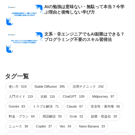
AIの勉強は意味ない・無駄って本当？今学
ぶ理由と後悔しない学び方
文系・非エンジニアでもAI副業はできる？
プログラミング不要のスキル習得法
タグ一覧
使い方
519
Stable Diffusion
395
活用テクニック
242
入門ガイド
119
比較
116
ChatGPT
109
Midjourney
87
Gemini
83
トラブル解決
71
Claude
67
安全性・著作権
66
料金・プラン
64
用語解説
55
Grok
52
副業・収益化
39
ニュース
38
Copilot
37
Veo
34
Nano Banana
33