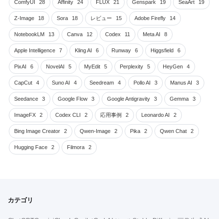
ComfyUI
28
Affinity
24
FLUX
21
Genspark
19
SeaArt
19
Z-Image
18
Sora
18
レビュー
15
Adobe Firefly
14
NotebookLM
13
Canva
12
Codex
11
Meta AI
8
Apple Intelligence
7
Kling AI
6
Runway
6
Higgsfield
6
PixAI
6
NovelAI
5
MyEdit
5
Perplexity
5
HeyGen
4
CapCut
4
Suno AI
4
Seedream
4
Pollo AI
3
Manus AI
3
Seedance
3
Google Flow
3
Google Antigravity
3
Gemma
3
ImageFX
2
Codex CLI
2
応用事例
2
Leonardo AI
2
Bing Image Creator
2
Qwen-Image
2
Pika
2
Qwen Chat
2
Hugging Face
2
Filmora
2
カテゴリ