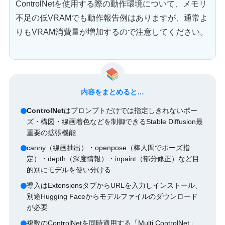
ControlNetを使用する際の動作環境について、メモリ
不足の低VRAMでも動作報告例はありますが、通常よ
りもVRAM消費量が増加するので注意してください。
内容をまとめると…
ControlNet
はプロンプトだけでは指定しきれないポー
ズ・構図・線画着色などを制御できるStable Diffusion最
重要の拡張機能
canny（線画抽出）・openpose（棒人間でポーズ指
定）・depth（深度情報）・inpaint（部分修正）など目
的別にモデルを使い分ける
導入はExtensionsタブからURLを入力しインストール、
別途Hugging Faceからモデルファイルのダウンロード
が必要
複数のControlNetを同時適用する「Multi ControlNet」