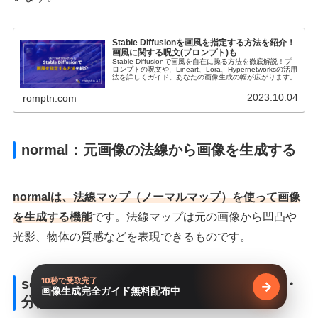
Stable Diffusionを画風を指定する方法を紹介！
画風に関する呪文(プロンプト)も
Stable Diffusionで画風を自在に操る方法を徹底解説！プ
ロンプトの呪文や、Lineart、Lora、Hypernetworksの活用
法を詳しくガイド。あなたの画像生成の幅が広がります。
2023.10.04
romptn.com
normal：元画像の法線から画像を生成する
normalは、法線マップ（ノーマルマップ）を使って画像
を生成する機能
です。法線マップは元の画像から凹凸や
光影、物体の質感などを表現できるものです。
10秒で受取完了
segmentation：元画像を要素ごとに抽出・
→
画像生成完全ガイド無料配布中
無料で受け
分割する