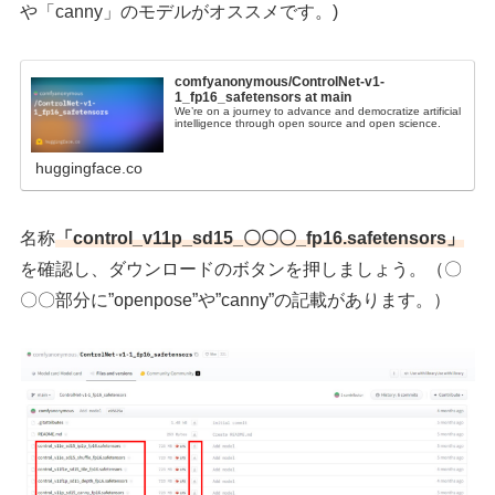
や「canny」のモデルがオススメです。)
comfyanonymous/ControlNet-v1-
1_fp16_safetensors at main
We’re on a journey to advance and democratize artificial
intelligence through open source and open science.
huggingface.co
名称
「
control_v11p_sd15_〇〇〇_fp16.safetensors
」
を確認し、ダウンロードのボタンを押しましょう。（〇
〇〇部分に”openpose”や”canny”の記載があります。）