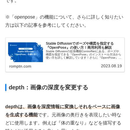
です。
※「openpose」の機能について、さらに詳しく知りたい
方は以下の記事を参考にしてください。
Stable Diffusionでポーズや構図を指定する
『OpenPose』の使い方！商用利用も解説
Stable Diffusionの拡張機能ControlNetにある、ポーズや
構図を指定できる『OpenPose』のインストール方法から
使い方を詳しく解説しています！さらに『OpenPose』を
使いこなすためのコツ、ライセンスや商用利用についても
説明します！
2023.08.19
romptn.com
depth：画像の深度を変更する
depthは、画像を深度情報に変換しそれをベースに画像
を生成する機能
です。元画像の奥行きを表現したい時な
どに使用します。例えば『体の重なり』などを描写する