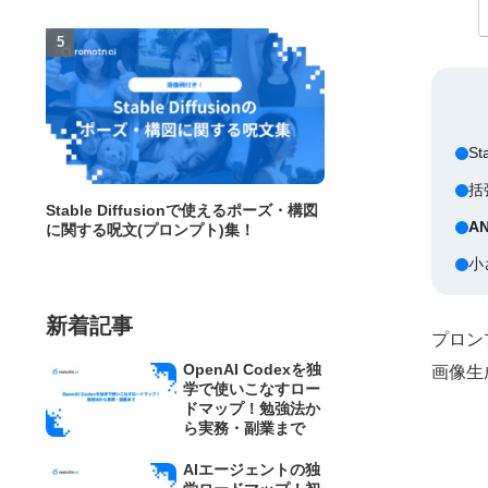
St
括
Stable Diffusionで使えるポーズ・構図
A
に関する呪文(プロンプト)集！
小
新着記事
プロン
OpenAI Codexを独
画像生
学で使いこなすロー
ドマップ！勉強法か
ら実務・副業まで
AIエージェントの独