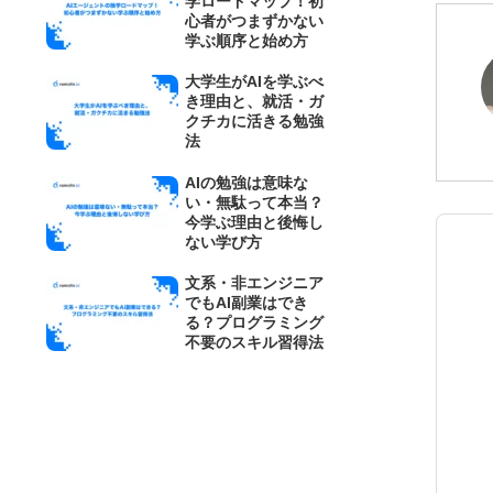
学ロードマップ！初
心者がつまずかない
学ぶ順序と始め方
大学生がAIを学ぶべ
き理由と、就活・ガ
クチカに活きる勉強
法
AIの勉強は意味な
い・無駄って本当？
今学ぶ理由と後悔し
ない学び方
文系・非エンジニア
でもAI副業はでき
る？プログラミング
不要のスキル習得法