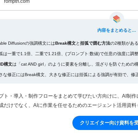
romptn.com
内容をまとめると…
able Diffusionの強調構文には
Break構文
と
括弧で囲む方法
の2種類があ
弧は一重で1.1倍、二重で1.21倍、(プロンプト:数値)で任意の強度に調
ND構文
は「cat AND girl」のように要素を分離し、混ざりを防ぐための
さな修正にはBreak構文、大きな修正には括弧による強調が有効で、修正
プト・導入・制作フローをまとめて学びたい方向けに、AI制
成だけでなく、AIに作業を任せるためのエージェント活用資料
クリエイター向け資料を