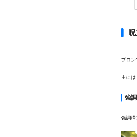
呪
プロン
主には
強調
強調構