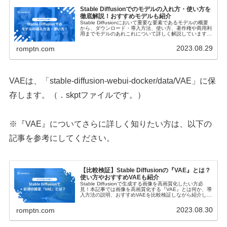
Stable Diffusionでのモデルの入れ方・使い方を
徹底解説！おすすめモデルも紹介
Stable Diffusionにおいて重要な要素であるモデルの概要
から、ダウンロード・導入方法、使い方、著作権や商用利
用までモデルのあれこれについて詳しく解説しています！
おすすめのモデルも紹介していますので、是非参考にして
ください。
2023.08.29
romptn.com
VAEは、「stable-diffusion-webui-docker/data/VAE」に保
存します。（．skptファイルです。）
※『VAE』についてさらに詳しく知りたい方は、以下の
記事を参考にしてください。
【比較検証】Stable Diffusionの『VAE』とは？
使い方やおすすめVAEも紹介
Stable Diffusionで生成する画像を高画質化したい方必
見！本記事では画像を高画質化する『VAE』とは何か、導
入方法の説明、おすすめVAEを比較検証しながら紹介しま
す。よりクオリティの高い画像を生成するために『VAE』
をマスターしましょう。
2023.08.30
romptn.com