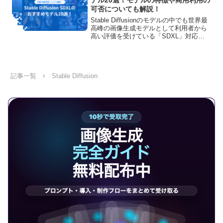
デル20選！モデルの特徴や商用利用の
可否についても解説！
Stable Diffusionのモデルの中でも世界最
高峰の画像生成モデルとして利用者から
高い評価を受けている「SDXL」対応モ
デル。そんな話題のSDXL対応モデルの
おすすめを人気順に20選まとめていま
す！是非この記事をチェックして、最新
モデルのクオリティの高さを実感してみ
てください。
記事一覧
Stable Diffusion