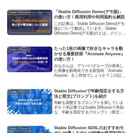
を分かりやすく解説します。この記事を
読めば、思い通りの絵柄や人物を生成し
やすくなります。
「Stable Diffusion Demo(デモ版)」
Stable Diffusion
の使い方！商用利用や利用規約も解説
この記事は、Stable Diffusion Demo(デモ
版)について解説しています。Stable
Diffusion Demo(デモ版)のとは、メリット
＆デメリット、使い方、生成された画像
のコンプライアンスについて言及してい
ます。
たった1枚の画像で好きなキャラを動
Stable Diffusion
かせる最新技術『Animate Anyone』
の使い方！
みなさんは、アリババグループが発表し
た画像を動画化できる新技術「Animate
Anyone」をご存知でしょうか？この記事
では、「Animate Anyone」の特徴や仕組
みについて詳しく解説しております。ぜ
ひ最後までご覧ください！
Stable Diffusionで年齢指定をする方
Stable Diffusion
法と呪文(プロンプト)を紹介
年齢を調整するプロンプトを探していま
すか？本記事ではStable Diffusionで有効
な、年齢を指定するプロンプト（呪文）
を、実際に生成した画像と合わせて紹介
します。記事の内容を実践していただく
と、生成した人物を思い通りの年齢にで
Stable Diffusion SDXLのおすすめモ
Stable Diffusion
きますよ。