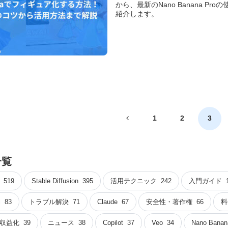
から、最新のNano Banana 
紹介します。
前
1
2
3
へ
一覧
519
Stable Diffusion
395
活用テクニック
242
入門ガイド
i
83
トラブル解決
71
Claude
67
安全性・著作権
66
料
収益化
39
ニュース
38
Copilot
37
Veo
34
Nano Banan