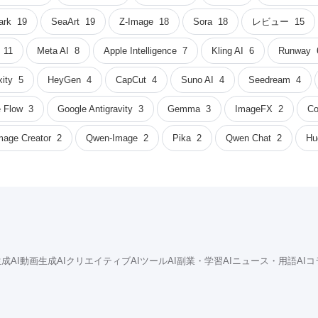
ark
19
SeaArt
19
Z-Image
18
Sora
18
レビュー
15
11
Meta AI
8
Apple Intelligence
7
Kling AI
6
Runway
xity
5
HeyGen
4
CapCut
4
Suno AI
4
Seedream
4
 Flow
3
Google Antigravity
3
Gemma
3
ImageFX
2
Co
mage Creator
2
Qwen-Image
2
Pika
2
Qwen Chat
2
Hu
成AI
動画生成AI
クリエイティブAIツール
AI副業・学習
AIニュース・用語
AI