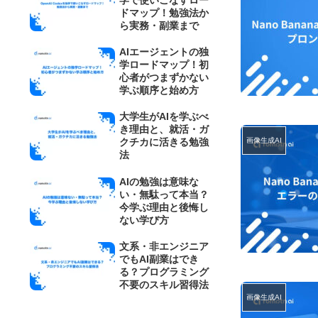
ドマップ！勉強法か
ら実務・副業まで
AIエージェントの独
学ロードマップ！初
心者がつまずかない
学ぶ順序と始め方
大学生がAIを学ぶべ
き理由と、就活・ガ
画像生成AI
クチカに活きる勉強
法
AIの勉強は意味な
い・無駄って本当？
今学ぶ理由と後悔し
ない学び方
文系・非エンジニア
でもAI副業はでき
る？プログラミング
不要のスキル習得法
画像生成AI