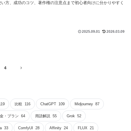
Proの使い方、成功のコツ、著作権の注意点まで初心者向けに分かりやすく
2025.09.01
2026.03.09
次
4
へ
119
比較
116
ChatGPT
109
Midjourney
87
金・プラン
64
用語解説
55
Grok
52
a
33
ComfyUI
28
Affinity
24
FLUX
21