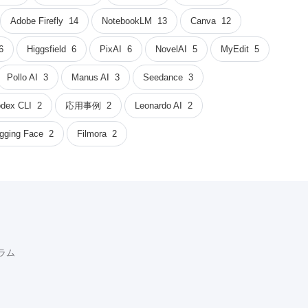
Adobe Firefly
14
NotebookLM
13
Canva
12
6
Higgsfield
6
PixAI
6
NovelAI
5
MyEdit
5
Pollo AI
3
Manus AI
3
Seedance
3
dex CLI
2
応用事例
2
Leonardo AI
2
gging Face
2
Filmora
2
コラム