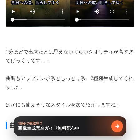
1分ほどで出来たとは思えないぐらいクオリティが高すぎ
てびっくりです…！
曲調もアップテンポ系としっとり系、2種類生成してくれ
ました。
ほかにも使えそうなスタイルを次で紹介しますね！
10秒で受取完了
曲のスタイルを変化させてみる
→
画像生成完全ガイド無料配布中
無料で受け